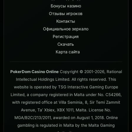
Бонусы казино
Отзывы игроков
Контакты
Официальное зеркало
Регистрация
Скачать
Карта сайта
PokerDom Casino Online
Copyright © 2001-2026, Rational
Intellectual Holdings Limited. All rights reserved. This
website is operated by TSG Interactive Gaming Europe
Limited, a company registered in Malta under No. C54266,
with registered office at Villa Seminia, 8, Sir Temi Zammit
Avenue, Ta’ Xbiex, XBX 1011, Malta. License No.
MGA/B2C/213/2011, awarded on August 1, 2018. Online
gambling is regulated in Malta by the Malta Gaming