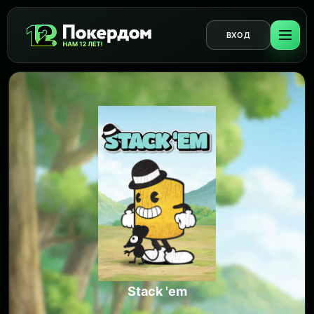
ВХОД
Stack 'em