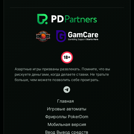
Азартные игры призваны развлекать. Помните, что вы
рискуете деньгами, когда делаете ставки. Не тратьте
больше, чем можете позволить себе проиграть.
Главная
Игровые автоматы
Фрироллы PokerDom
Мобильная версия
Ввод Вывод средств