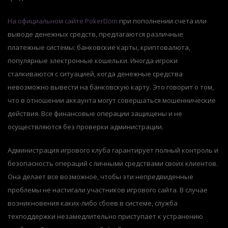
На официальном сайте PokerDom
при пополнении счета или
выводе денежных средств, предлагаются различные
платежные системы: банковские карты, криптовалюта,
популярные электронные кошельки. Иногда игроки
сталкиваются с ситуацией, когда денежные средства
невозможно вывести на банковскую карту. Это говорит о том,
что в отношении аккаунта могут совершаться мошеннические
действия. Все финансовые операции защищены и не
осуществляются без проверки администрации.
Администрация игрового клуба гарантирует полный контроль и
безопасность операций с личными средствами своих клиентов.
Она делает все возможное, чтобы эти непредвиденные
проблемы не настигали участников игрового сайта. В случае
возникновения каких-либо сбоев в системе, служба
техподдержки незамедлительно приступает к устранению