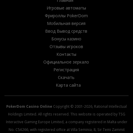
Главная
Игровые автоматы
Фрироллы PokerDom
Мобильная версия
Ввод Вывод средств
Бонусы казино
Отзывы игроков
Контакты
Официальное зеркало
Регистрация
Скачать
Карта сайта
PokerDom Casino Online
Copyright © 2001-2026, Rational Intellectual
Holdings Limited. All rights reserved. This website is operated by TSG
Interactive Gaming Europe Limited, a company registered in Malta under
No. C54266, with registered office at Villa Seminia, 8, Sir Temi Zammit