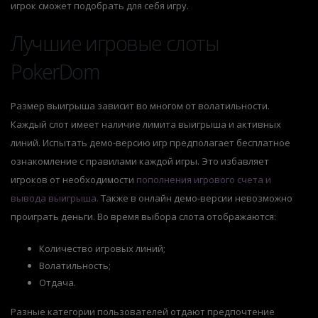
игрок сможет подобрать для себя игру.
Лучшие игровые слоты
PokerDom
Размер выигрыша зависит во многом от волатильности.
Каждый слот имеет наличие лимита выигрыша и активных
линий. Испытать демо-версию игр предполагает бесплатное
ознакомление с правилами каждой игры. Это избавляет
игроков от необходимости
пополнения игрового счета и
вывода выигрыша.
Также в онлайн демо-версии невозможно
проиграть деньги. Во время выбора слота отображаются:
Количество игровых линий;
Волатильность;
Отдача.
Разные категории пользователей отдают предпочтение