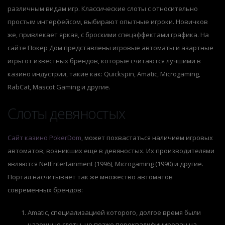
различным видам игр. Классические слоты с относительно
простым интерфейсом, выбирают опытные игроки. Новичков
же, привлекает яркая, с броскими спецэффектами графика. На
сайте Покер Дом представлены игровые автоматы и азартные
игры от известных брендов, которые считаются лучшими в
казино индустрии, такие как: Quickspin, Amatic, Microgaming,
RabCat, Mascot Gaming и другие.
Слоты девяностых
Сайт казино PokerDom
, может похвастаться наличием игровых
автоматов, возникших еще в девяностых. Их производителями
являются NetEntertainment (1996), Microgaming (1990) и другие.
Портал насчитывает так же множество автоматов
современных брендов:
Amatic, специализацией которого, долгое время были
наземные слоты, но позже переквалифицирован на