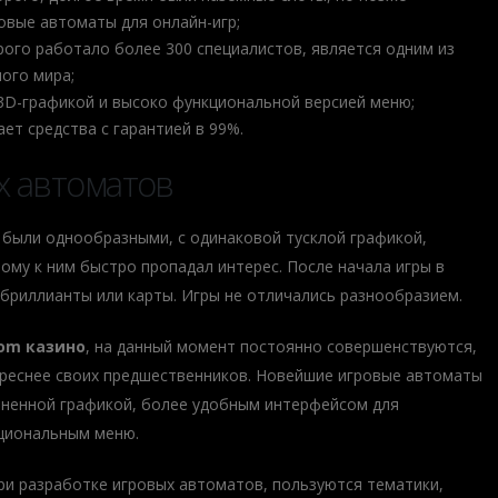
овые автоматы для онлайн-игр;
орого работало более 300 специалистов, является одним из
ого мира;
 3D-графикой и высоко функциональной версией меню;
ает средства с гарантией в 99%.
х автоматов
 были однообразными, с одинаковой тусклой графикой,
му к ним быстро пропадал интерес. После начала игры в
бриллианты или карты. Игры не отличались разнообразием.
om казино
, на данный момент постоянно совершенствуются,
реснее своих предшественников. Новейшие игровые автоматы
мененной графикой, более удобным интерфейсом для
циональным меню.
и разработке игровых автоматов, пользуются тематики,