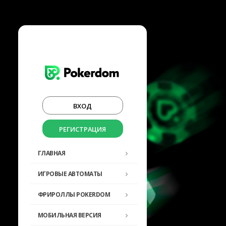
ВХОД
РЕГИСТРАЦИЯ
ГЛАВНАЯ
ИГРОВЫЕ АВТОМАТЫ
ФРИРОЛЛЫ POKERDOM
МОБИЛЬНАЯ ВЕРСИЯ