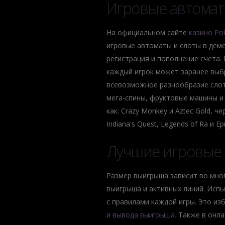
Игровые автомат
На официальном сайте
казино P
игровые автоматы и слоты в демо
регистрация и пополнение счета.
каждый игрок может заранее выбр
всевозможное разнообразие слото
мега-спины, фруктовые машины и 
как: Crazy Monkey и Aztec Gold,
Indiana's Quest, Legends of Ra и 
Лучшие игровые
Размер выигрыша зависит во мно
выигрыша и активных линий. Исп
с правилами каждой игры. Это и
и вывода выигрыша.
Также в онла