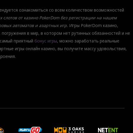
мендуется ознакомиться со всем количеством возможностей
х слотов от казино PokerDom без регистрации на нашем
ровых автоматов и азартных игр.
Игры PokerDom казино,
, погружения в мир, в котором нет рутинных обязанностей и не
 самый приятный
бонус игры
, можно заработать реальные
зартные игры онлайн казино, вы получите массу удовольствия,
роения.