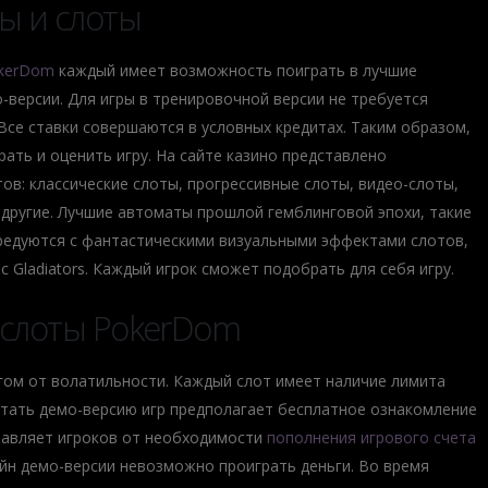
ы и слоты
okerDom
каждый имеет возможность поиграть в лучшие
-версии. Для игры в тренировочной версии не требуется
 Все ставки совершаются в условных кредитах. Таким образом,
ать и оценить игру. На сайте казино представлено
в: классические слоты, прогрессивные слоты, видео-слоты,
другие. Лучшие автоматы прошлой гемблинговой эпохи, такие
 чередуются с фантастическими визуальными эффектами слотов,
Epic Gladiators. Каждый игрок сможет подобрать для себя игру.
 слоты PokerDom
гом от волатильности. Каждый слот имеет наличие лимита
ытать демо-версию игр предполагает бесплатное ознакомление
збавляет игроков от необходимости
пополнения игрового счета
йн демо-версии невозможно проиграть деньги. Во время