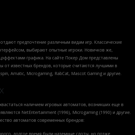
 отдают предпочтение различным видам игр. Классические
нтерфейсом, выбирают опытные игроки. Новичков же,
ецэффектами графика. На сайте Покер Дом представлены
ры от известных брендов, которые считаются лучшими в
kspin, Amatic, Microgaming, RabCat, Mascot Gaming и другие.
х
хвастаться наличием игровых автоматов, возникших еще в
вляются NetEntertainment (1996), Microgaming (1990) и другие.
ество автоматов современных брендов:
орого, долгое время были наземные слоты, но позже