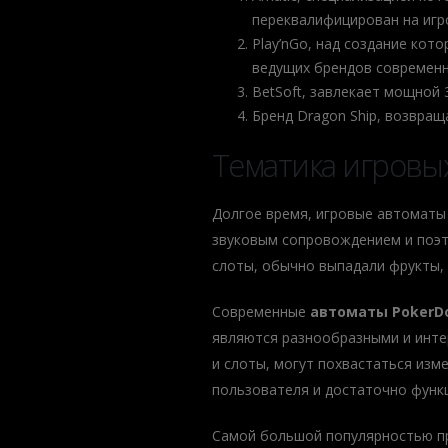
переквалифицирован на игр
Play’nGo, над создание кот
ведущих брендов современн
BetSoft, завлекает мощной
Бренд Dragon Ship, возвращ
Тематика игровы
Долгое время, игровые автоматы
звуковым сопровождением и поэто
слоты, обычно выпадали фрукты, 
Современные
автоматы PokerD
являются разнообразными и инте
и слоты, могут похвастаться из
пользователя и достаточно функ
Самой большой популярностью пр