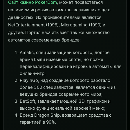
Сайт казино PokerDom
, может похвастаться
наличием игровых автоматов, возникших еще в
девяностых. Их производителями являются
NetEntertainment (1996), Microgaming (1990) и
другие. Портал насчитывает так же множество
автоматов современных брендов:
Amatic, специализацией которого, долгое
время были наземные слоты, но позже
переквалифицирован на игровые автоматы для
онлайн-игр;
Play’nGo, над создание которого работало
более 300 специалистов, является одним из
ведущих брендов современного мира;
BetSoft, завлекает мощной 3D-графикой и
высоко функциональной версией меню;
Бренд Dragon Ship, возвращает средства с
гарантией в 99%.