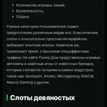
Количество игровых линий;
Волатильность;
Отдача.
Разные категории пользователей отдают
предпочтение различным видам игр. Классические
слоты с относительно простым интерфейсом,
выбирают опытные игроки. Новичков же,
привлекает яркая, с броскими спецэффектами
графика. На сайте Покер Дом представлены игровые
автоматы и азартные игры от известных брендов,
которые считаются лучшими в казино индустрии,
такие как: Quickspin, Amatic, Microgaming, RabCat,
Mascot Gaming и другие.
Слоты девяностых