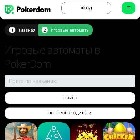
ВХОД
Главная
Игровые автоматы
Игровые автоматы в
PokerDom
ВСЕ ПРОИЗВОДИТЕЛИ