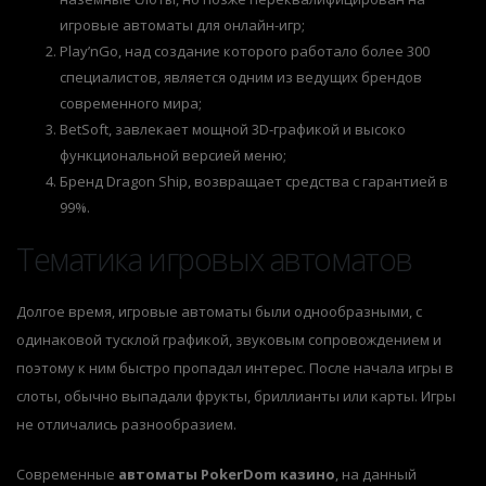
игровые автоматы для онлайн-игр;
Play’nGo, над создание которого работало более 300
специалистов, является одним из ведущих брендов
современного мира;
BetSoft, завлекает мощной 3D-графикой и высоко
функциональной версией меню;
Бренд Dragon Ship, возвращает средства с гарантией в
99%.
Тематика игровых автоматов
Долгое время, игровые автоматы были однообразными, с
одинаковой тусклой графикой, звуковым сопровождением и
поэтому к ним быстро пропадал интерес. После начала игры в
слоты, обычно выпадали фрукты, бриллианты или карты. Игры
не отличались разнообразием.
Современные
автоматы PokerDom казино
, на данный