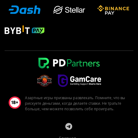
Азартные игры призваны развлекать. Помните, что вы
рискуете деньгами, когда делаете ставки. Не тратьте
больше, чем можете позволить себе проиграть.