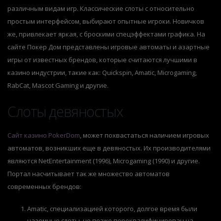
различным видам игр. Классические слоты с относительно
простым интерфейсом, выбирают опытные игроки. Новичков
же, привлекает яркая, с броскими спецэффектами графика. На
сайте Покер Дом представлены игровые автоматы и азартные
игры от известных брендов, которые считаются лучшими в
казино индустрии, такие как: Quickspin, Amatic, Microgaming,
RabCat, Mascot Gaming и другие.
Слоты девяностых
Сайт казино PokerDom
, может похвастаться наличием игровых
автоматов, возникших еще в девяностых. Их производителями
являются NetEntertainment (1996), Microgaming (1990) и другие.
Портал насчитывает так же множество автоматов
современных брендов:
Amatic, специализацией которого, долгое время были
наземные слоты, но позже переквалифицирован на