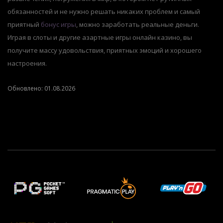
обязанностей и не нужно решать никаких проблем и самый
приятный
бонус игры
, можно заработать реальные деньги.
Играя в слоты и другие азартные игры онлайн казино, вы
получите массу удовольствия, приятных эмоций и хорошего
настроения.
Обновлено:
01.08.2026