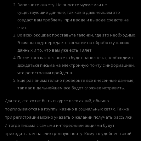
Заполните анкету. Не вносите чужие или не
существующие данные, так как в дальнейшем это
создаст вам проблемы при вводе и выводе средств на
счет.
Во всех окошках проставьте галочки, где это необходимо.
Этим вы подтверждаете согласие на обработку ваших
данных и то, что вам уже есть 18 лет.
После того как вся анкета будет заполнена, необходимо
дождаться письма на электронную почту с информацией,
что регистрация пройдена.
Еще раз внимательно проверьте все внесенные данные,
так как в дальнейшем все будет сложнее исправить.
Для тех, кто хотят быть в курсе всех акций, обычно
подписываются на группы казино в социальных сетях. Также
при регистрации можно указать о желании получать рассылки.
И тогда письма с самыми интересными акциями будут
приходить вам на электронную почту. Кому-то удобнее такой