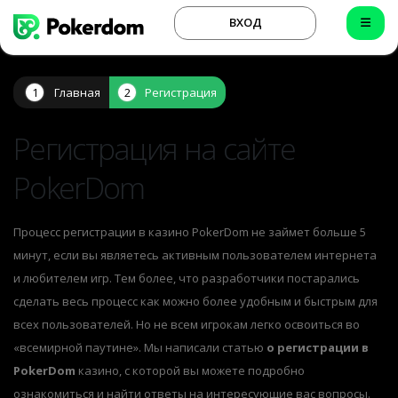
ВХОД
Главная
Регистрация
Регистрация на сайте
PokerDom
Процесс регистрации в казино PokerDom не займет больше 5
минут, если вы являетесь активным пользователем интернета
и любителем игр. Тем более, что разработчики постарались
сделать весь процесс как можно более удобным и быстрым для
всех пользователей. Но не всем игрокам легко освоиться во
«всемирной паутине». Мы написали статью
о регистрации в
PokerDom
казино, с которой вы можете подробно
ознакомиться и найти ответы на интересующие вас вопросы.