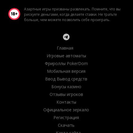
Азартные игры призваны развлекать. Помните, что вы
рискуете деньгами, когда делаете ставки. Не тратьте
больше, чем можете позволить себе проиграть.
Главная
Игровые автоматы
Фрироллы PokerDom
Мобильная версия
Ввод Вывод средств
Бонусы казино
Отзывы игроков
Контакты
Официальное зеркало
Регистрация
Скачать
Карта сайта