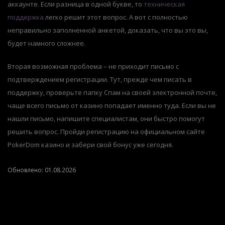
аккаунте. Если разница в одной букве, то
техническая
поддержка
легко решит этот вопрос. А вот с полностью
неправильно заполненной анкетой, доказать, что вы это вы,
будет намного сложнее.
Вторая возможная проблема – не приходит письмо с
подтверждением регистрации. Тут, прежде чем писать в
поддержку, проверьте папку Спам на своей электронной почте,
чаще всего письмо от казино попадает именно туда. Если вы не
нашли письмо, напишите специалистам, они быстро помогут
решить вопрос. Пройди регистрацию на официальном сайте
PokerDom казино и забери свой бонус уже сегодня.
Обновлено:
01.08.2026