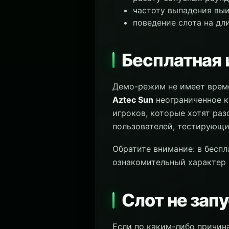
частоту выпадения вы
поведение слота на дл
Бесплатная 
Демо-режим не имеет време
Aztec Sun
неограниченное к
игроков, которые хотят раз
пользователей, тестирующи
Обратите внимание: в бесп
ознакомительный характер 
Слот не зап
Если по каким-либо причин