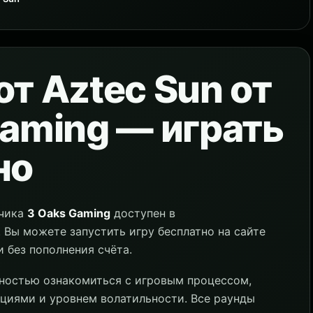
т Aztec Sun от
Gaming — играть
но
тчика
3 Oaks Gaming
доступен в
Вы можете запустить игру бесплатно на сайте
 без пополнения счёта.
ностью ознакомиться с игровым процессом,
циями и уровнем волатильности. Все раунды