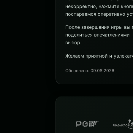
некорректно, нажмите кно
постараемся оперативно ус
После завершения игры вы 
поделиться впечатлениями 
выбор.
Желаем приятной и увлекат
Обновлено:
09.08.2026