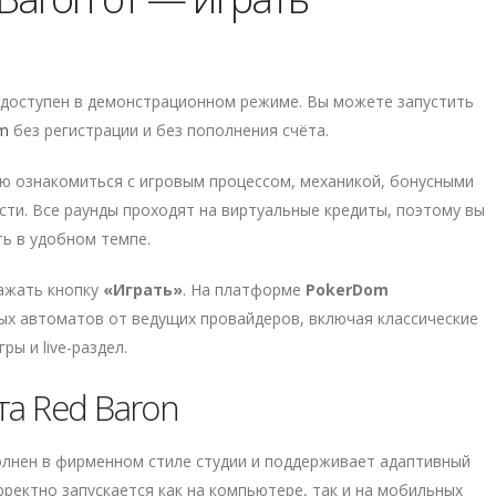
доступен в демонстрационном режиме. Вы можете запустить
m
без регистрации и без пополнения счёта.
ю ознакомиться с игровым процессом, механикой, бонусными
ти. Все раунды проходят на виртуальные кредиты, поэтому вы
ть в удобном темпе.
нажать кнопку
«Играть»
. На платформе
PokerDom
ых автоматов от ведущих провайдеров, включая классические
ры и live-раздел.
а Red Baron
лнен в фирменном стиле студии
и поддерживает адаптивный
рректно запускается как на компьютере, так и на мобильных