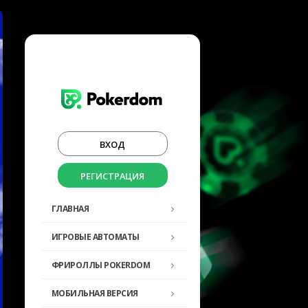
ВХОД
РЕГИСТРАЦИЯ
ГЛАВНАЯ
ИГРОВЫЕ АВТОМАТЫ
ФРИРОЛЛЫ POKERDOM
МОБИЛЬНАЯ ВЕРСИЯ