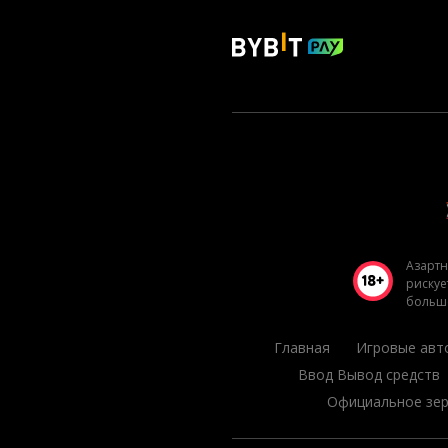
Азартн
рискуе
больше
Главная
Игровые авт
Ввод Вывод средств
Официальное зе