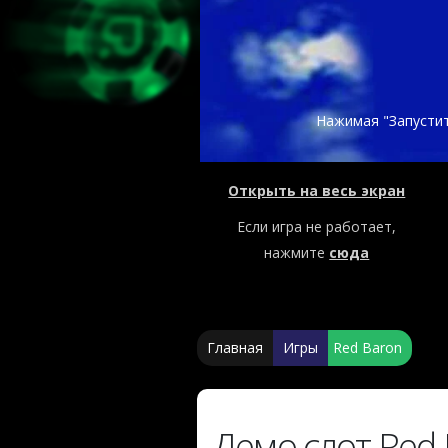
Нажимая "Запустит
Открыть на весь экран
Если игра не работает,
нажмите
сюда
Главная
Игры
Red Baron
Демо слот Red 