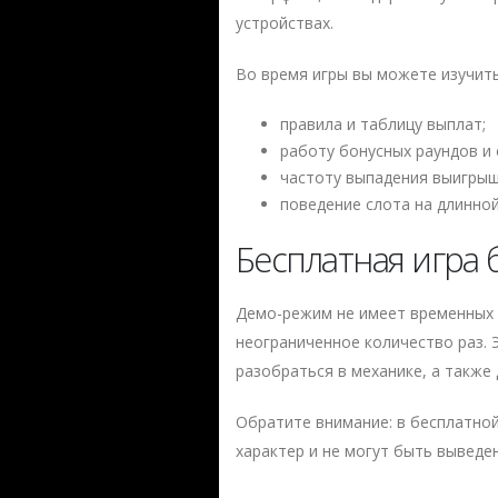
устройствах.
Во время игры вы можете изучить
правила и таблицу выплат;
работу бонусных раундов и
частоту выпадения выигрыш
поведение слота на длинной
Бесплатная игра 
Демо-режим не имеет временных 
неограниченное количество раз. 
разобраться в механике, а также
Обратите внимание: в бесплатно
характер и не могут быть выведе