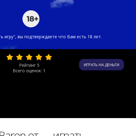
ь игру", вы подтверждаете что Вам есть 18 лет.
ИГРАТЬ НА ДЕНЬГИ
Рейтинг
5
Всего оценок:
1
Baron от — играть