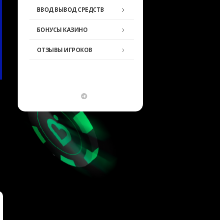
ВВОД ВЫВОД СРЕДСТВ
БОНУСЫ КАЗИНО
ОТЗЫВЫ ИГРОКОВ
КОНТАКТЫ