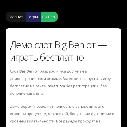
Главная
Игры
Big Ben
Демо слот Big Ben от —
играть бесплатно
Слот
Big Ben
от разработчика
доступен в
демонстрационном режиме. Вы можете запустить игру
бесплатно на сайте
PokerDom
без регистрации и без
пополнения счёта.
Демо-версия позволяет полностью ознакомиться с
игровым процессом, механикой, бонусными функциями и
уровнем волатильности. Все раунды проходят на