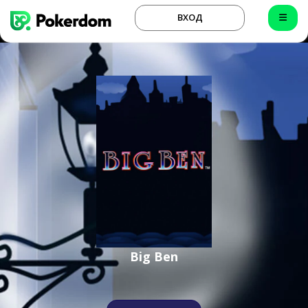
ВХОД
Big Ben