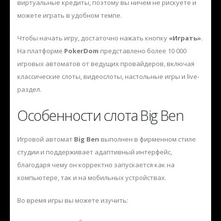
виртуальные кредиты, поэтому вы ничем не рискуете и
можете играть в удобном темпе.
Чтобы начать игру, достаточно нажать кнопку
«Играть»
.
На платформе
PokerDom
представлено более 10 000
игровых автоматов от ведущих провайдеров, включая
классические слоты, видеослоты, настольные игры и live-
раздел.
Особенности слота Big Ben
Игровой автомат
Big Ben
выполнен в фирменном стиле
студии
и поддерживает адаптивный интерфейс,
благодаря чему он корректно запускается как на
компьютере, так и на мобильных устройствах.
Во время игры вы можете изучить: