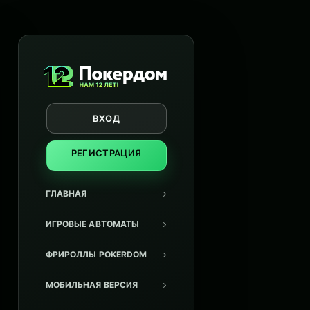
ВХОД
РЕГИСТРАЦИЯ
ГЛАВНАЯ
ИГРОВЫЕ АВТОМАТЫ
ФРИРОЛЛЫ POKERDOM
МОБИЛЬНАЯ ВЕРСИЯ