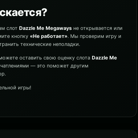
ускается?
ам слот
Dazzle Me Megaways
не открывается или
мите кнопку
«Не работает»
. Мы проверим игру и
транить технические неполадки.
можете оставить свою оценку слота
Dazzle Me
ечатлениями — это поможет другим
ор.
ельной игры!