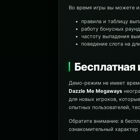
Во время игры вы можете и
правила и таблицу вып
работу бонусных раунд
частоту выпадения вы
поведение слота на дл
Бесплатная 
Демо-режим не имеет време
Dazzle Me Megaways
неогра
для новых игроков, которые
опытных пользователей, те
Обратите внимание: в бесп
ознакомительный характер 