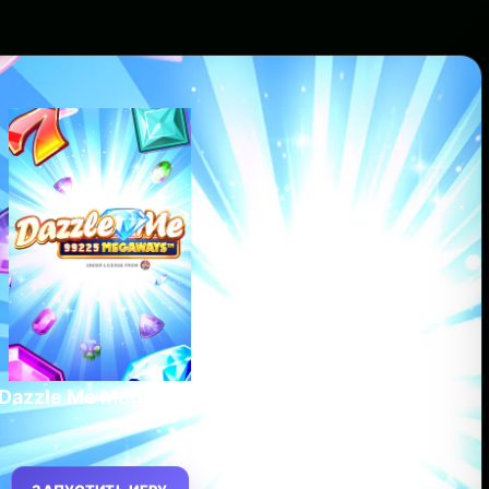
Dazzle Me Megaways