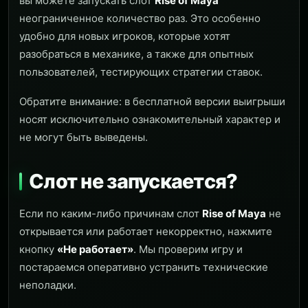
вы можете запускать слот
Rise of Maya
неограниченное количество раз. Это особенно
удобно для новых игроков, которые хотят
разобраться в механике, а также для опытных
пользователей, тестирующих стратегии ставок.
Обратите внимание: в бесплатной версии выигрыши
носят исключительно ознакомительный характер и
не могут быть выведены.
Слот не запускается?
Если по каким-либо причинам слот
Rise of Maya
не
открывается или работает некорректно, нажмите
кнопку
«Не работает»
. Мы проверим игру и
постараемся оперативно устранить технические
неполадки.