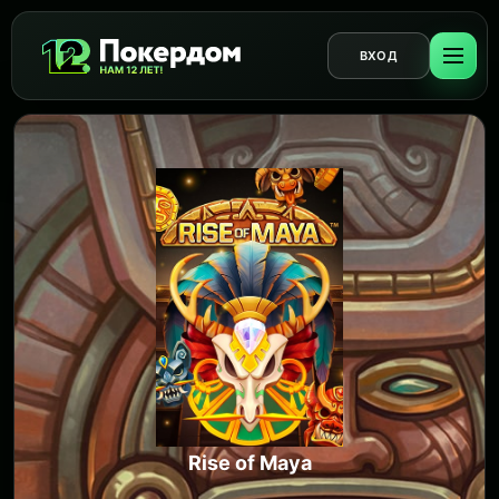
ВХОД
Rise of Maya