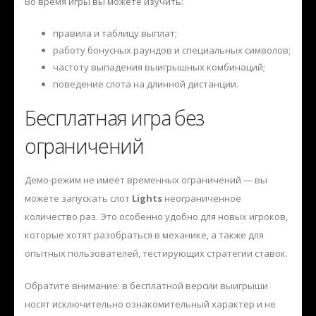
Во время игры вы можете изучить:
правила и таблицу выплат;
работу бонусных раундов и специальных символов;
частоту выпадения выигрышных комбинаций;
поведение слота на длинной дистанции.
Бесплатная игра без
ограничений
Демо-режим не имеет временных ограничений — вы
можете запускать слот
Lights
неограниченное
количество раз. Это особенно удобно для новых игроков,
которые хотят разобраться в механике, а также для
опытных пользователей, тестирующих стратегии ставок.
Обратите внимание: в бесплатной версии выигрыши
носят исключительно ознакомительный характер и не