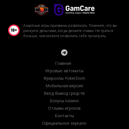
Азартные игры призваны развлекать. Помните, что вы
рискуете деньгами, когда делаете ставки. Не тратьте
больше, чем можете позволить себе проиграть.
Главная
Игровые автоматы
Фрироллы PokerDom
Мобильная версия
Ввод Вывод средств
Бонусы казино
Отзывы игроков
Контакты
Официальное зеркало