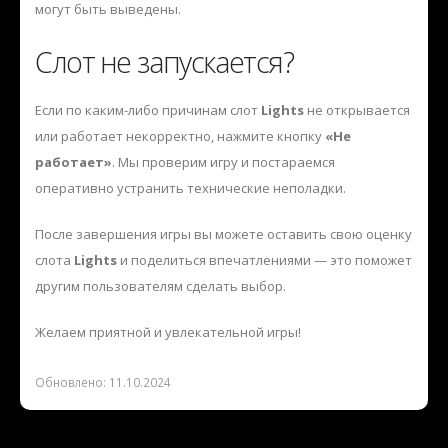
могут быть выведены.
Слот не запускается?
Если по каким-либо причинам слот
Lights
не открывается
или работает некорректно, нажмите кнопку
«Не
работает»
. Мы проверим игру и постараемся
оперативно устранить технические неполадки.
После завершения игры вы можете оставить свою оценку
слота
Lights
и поделиться впечатлениями — это поможет
другим пользователям сделать выбор.
Желаем приятной и увлекательной игры!
Обновлено:
11.10.2024