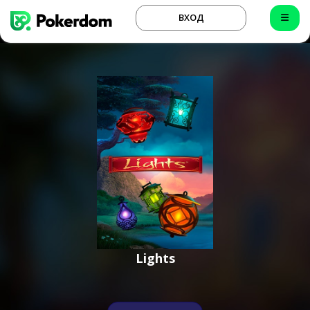
ВХОД
Lights