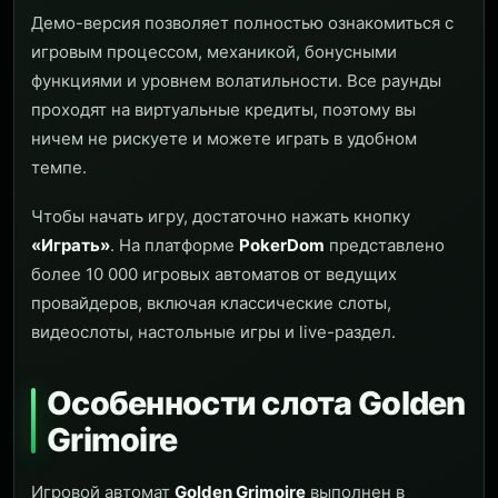
Демо-версия позволяет полностью ознакомиться с
игровым процессом, механикой, бонусными
функциями и уровнем волатильности. Все раунды
проходят на виртуальные кредиты, поэтому вы
ничем не рискуете и можете играть в удобном
темпе.
Чтобы начать игру, достаточно нажать кнопку
«Играть»
. На платформе
PokerDom
представлено
более 10 000 игровых автоматов от ведущих
провайдеров, включая классические слоты,
видеослоты, настольные игры и live-раздел.
Особенности слота Golden
Grimoire
Игровой автомат
Golden Grimoire
выполнен в