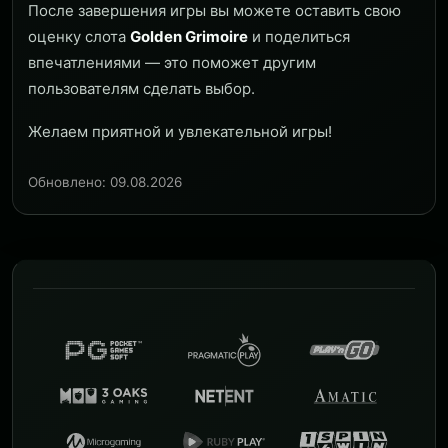
После завершения игры вы можете оставить свою
оценку слота
Golden Grimoire
и поделиться
впечатлениями — это поможет другим
пользователям сделать выбор.
Желаем приятной и увлекательной игры!
Обновлено:
09.08.2026