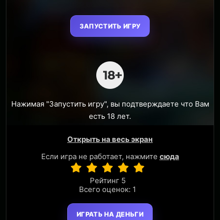
ЗАПУСТИТЬ ИГРУ
Нажимая "Запустить игру", вы подтверждаете что Вам
есть 18 лет.
Открыть на весь экран
Если игра не работает, нажмите
сюда
Рейтинг
5
Всего оценок:
1
ИГРАТЬ НА ДЕНЬГИ