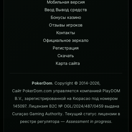
Мобильная версия
Ввод Вывод средств
Бонусы казино
Отзывы игроков
Контакты
Официальное зеркало
Регистрация
Скачать
Карта сайта
PokerDom
. Copyright © 2014-2026,
Сайт PokerDom.com управляется компанией PlayDOM
B.V., зарегистрированной на Кюрасао под номером
145097. Лицензия B2C № OGL/2024/487/0459 выдана
Curaçao Gaming Authority. Текущий статус лицензии в
реестре регулятора —
Assessment in progress
.