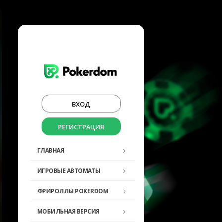
ВХОД
РЕГИСТРАЦИЯ
ГЛАВНАЯ
ИГРОВЫЕ АВТОМАТЫ
ФРИРОЛЛЫ POKERDOM
МОБИЛЬНАЯ ВЕРСИЯ