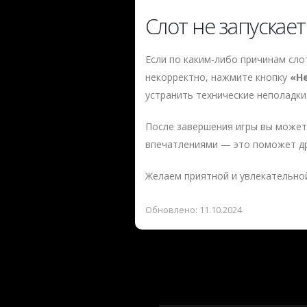
Слот не запускает
Если по каким-либо причинам сл
некорректно, нажмите кнопку
«Н
устранить технические неполадки
После завершения игры вы может
впечатлениями — это поможет др
Желаем приятной и увлекательной
Обновлено:
11.10.2024