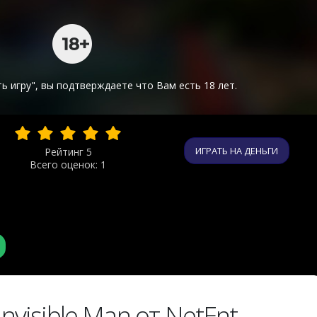
ь игру", вы подтверждаете что Вам есть 18 лет.
ИГРАТЬ НА ДЕНЬГИ
Рейтинг
5
Всего оценок:
1
nvisible Man от NetEnt