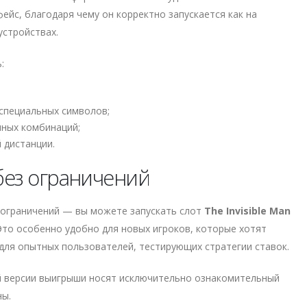
йс, благодаря чему он корректно запускается как на
устройствах.
:
 специальных символов;
ных комбинаций;
 дистанции.
без ограничений
ограничений — вы можете запускать слот
The Invisible Man
Это особенно удобно для новых игроков, которые хотят
 для опытных пользователей, тестирующих стратегии ставок.
й версии выигрыши носят исключительно ознакомительный
ны.