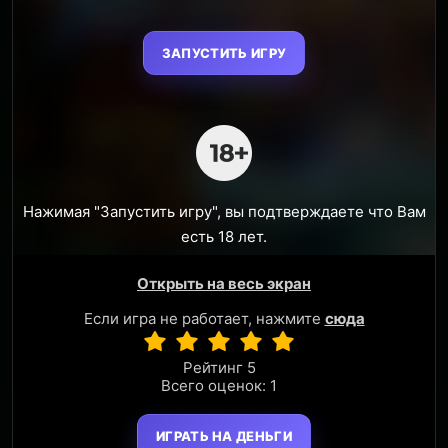
ЗАПУСТИТЬ ИГРУ
Нажимая "Запустить игру", вы подтверждаете что Вам
есть 18 лет.
Открыть на весь экран
Если игра не работает, нажмите
сюда
Рейтинг
5
Всего оценок:
1
ИГРАТЬ НА ДЕНЬГИ