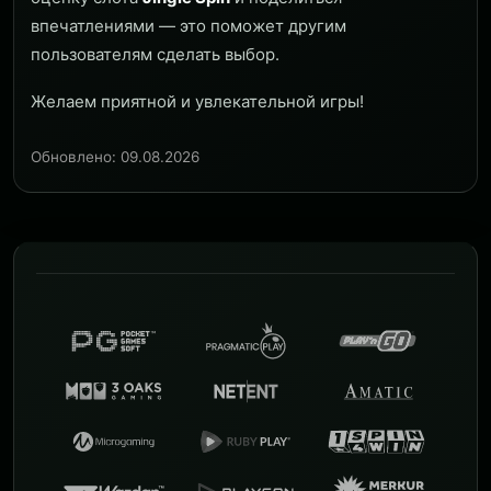
впечатлениями — это поможет другим
пользователям сделать выбор.
Желаем приятной и увлекательной игры!
Обновлено:
09.08.2026