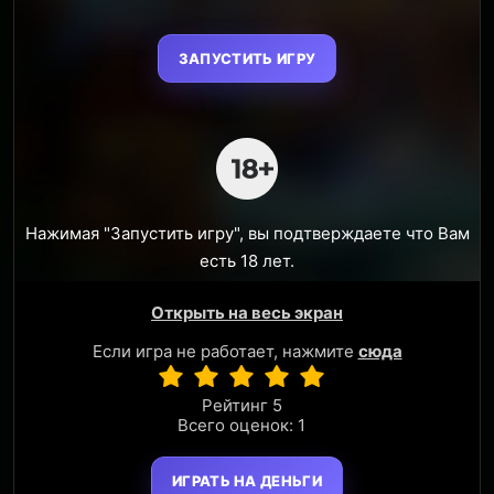
ЗАПУСТИТЬ ИГРУ
Нажимая "Запустить игру", вы подтверждаете что Вам
есть 18 лет.
Открыть на весь экран
Если игра не работает, нажмите
сюда
Рейтинг
5
Всего оценок:
1
ИГРАТЬ НА ДЕНЬГИ