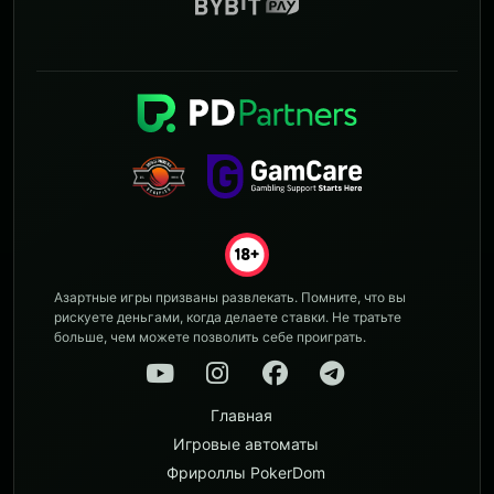
Азартные игры призваны развлекать. Помните, что вы
рискуете деньгами, когда делаете ставки. Не тратьте
больше, чем можете позволить себе проиграть.
Главная
Игровые автоматы
Фрироллы PokerDom