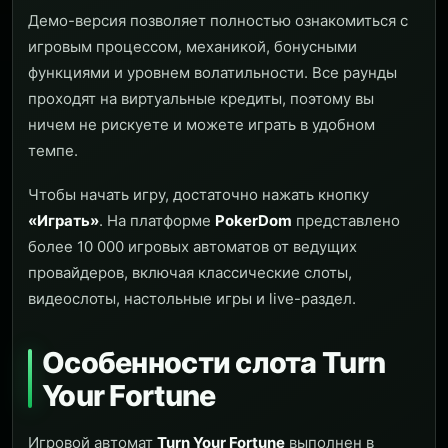
Демо-версия позволяет полностью ознакомиться с
игровым процессом, механикой, бонусными
функциями и уровнем волатильности. Все раунды
проходят на виртуальные кредиты, поэтому вы
ничем не рискуете и можете играть в удобном
темпе.
Чтобы начать игру, достаточно нажать кнопку
«Играть»
. На платформе
PokerDom
представлено
более 10 000 игровых автоматов от ведущих
провайдеров, включая классические слоты,
видеослоты, настольные игры и live-раздел.
Особенности слота Turn
Your Fortune
Игровой автомат
Turn Your Fortune
выполнен в