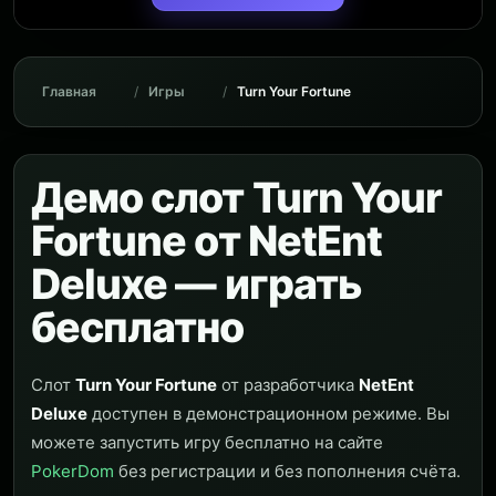
Главная
Игры
Turn Your Fortune
Демо слот Turn Your
Fortune от NetEnt
Deluxe — играть
бесплатно
Слот
Turn Your Fortune
от разработчика
NetEnt
Deluxe
доступен в демонстрационном режиме. Вы
можете запустить игру бесплатно на сайте
PokerDom
без регистрации и без пополнения счёта.