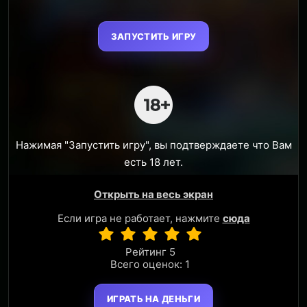
ЗАПУСТИТЬ ИГРУ
Нажимая "Запустить игру", вы подтверждаете что Вам
есть 18 лет.
Открыть на весь экран
Если игра не работает, нажмите
сюда
Рейтинг
5
Всего оценок:
1
ИГРАТЬ НА ДЕНЬГИ