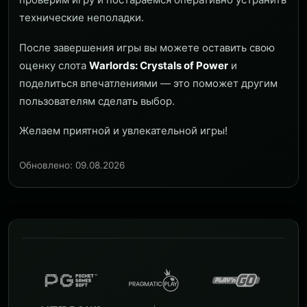
технические неполадки.
После завершения игры вы можете оставить свою
оценку слота
Warlords: Crystals of Power
и
поделиться впечатлениями — это поможет другим
пользователям сделать выбор.
Желаем приятной и увлекательной игры!
Обновлено:
09.08.2026