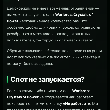
Демо-режим не имеет временных ограничений —
вы можете запускать слот
Warlords: Crystals of
Power
неограниченное количество раз. Это
особенно удобно для новых игроков, которые хотят
разобраться в механике, а также для опытных
пользователей, тестирующих стратегии ставок.
Обратите внимание: в бесплатной версии выигрыши
носят исключительно ознакомительный характер и
не могут быть выведены.
Слот не запускается?
Если по каким-либо причинам слот
Warlords:
Crystals of Power
не открывается или работает
некорректно, нажмите кнопку
«Не работает»
. Мы
проверим игру и постараемся оперативно устранить