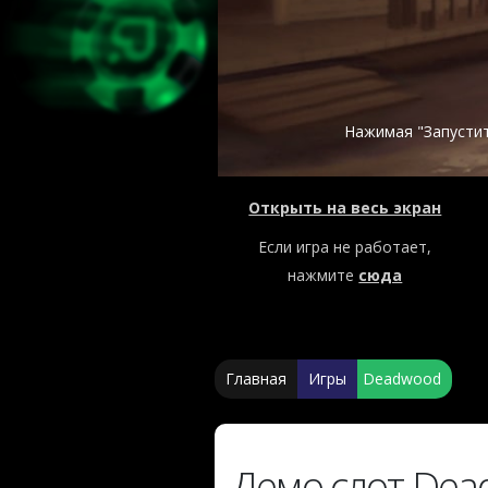
Нажимая "Запустит
Открыть на весь экран
Если игра не работает,
нажмите
сюда
Главная
Игры
Deadwood
Демо слот Dead