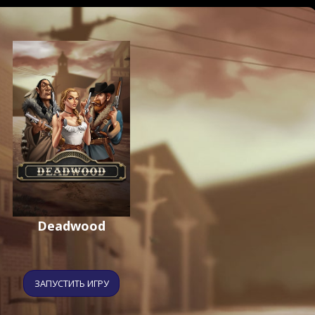
Deadwood
ЗАПУСТИТЬ ИГРУ