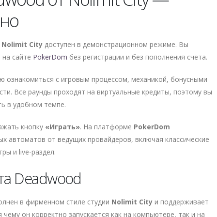
тно
а
Nolimit City
доступен в демонстрационном режиме. Вы
 на сайте
PokerDom
без регистрации и без пополнения счёта.
ю ознакомиться с игровым процессом, механикой, бонусными
ти. Все раунды проходят на виртуальные кредиты, поэтому вы
ть в удобном темпе.
нажать кнопку
«Играть»
. На платформе
PokerDom
ых автоматов от ведущих провайдеров, включая классические
ры и live-раздел.
та Deadwood
лнен в фирменном стиле студии
Nolimit City
и поддерживает
 чему он корректно запускается как на компьютере, так и на