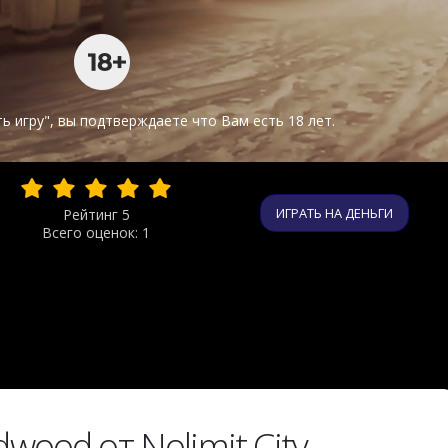
ь игру", вы подтверждаете что Вам есть 18 лет.
ИГРАТЬ НА ДЕНЬГИ
Рейтинг
5
Всего оценок:
1
wood от Nolimit City —