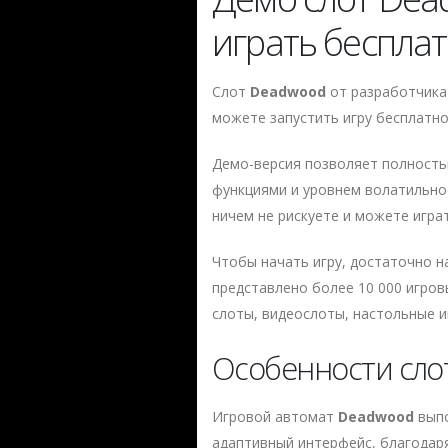
играть беспла
Слот
Deadwood
от разработчик
можете запустить игру бесплатно
Демо-версия позволяет полность
функциями и уровнем волатильнос
ничем не рискуете и можете игра
Чтобы начать игру, достаточно 
представлено более 10 000 игров
слоты, видеослоты, настольные иг
Особенности сло
Игровой автомат
Deadwood
выпо
адаптивный интерфейс, благодаря