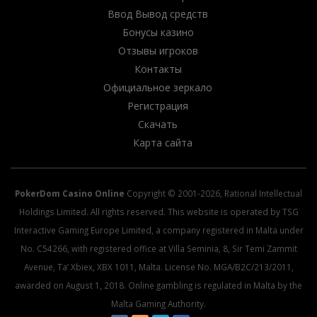
Ввод Вывод средств
Бонусы казино
Отзывы игроков
Контакты
Официальное зеркало
Регистрация
Скачать
Карта сайта
PokerDom Casino Online
Copyright © 2001-2026, Rational Intellectual
Holdings Limited. All rights reserved. This website is operated by TSG
Interactive Gaming Europe Limited, a company registered in Malta under
No. C54266, with registered office at Villa Seminia, 8, Sir Temi Zammit
Avenue, Ta’ Xbiex, XBX 1011, Malta. License No. MGA/B2C/213/2011,
awarded on August 1, 2018. Online gambling is regulated in Malta by the
Malta Gaming Authority.