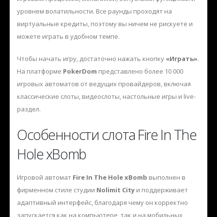
уровнем волатильности. Все раунды проходят на
виртуальные кредиты, поэтому вы ничем не рискуете и
можете играть в удобном темпе.
Чтобы начать игру, достаточно нажать кнопку
«Играть»
.
На платформе
PokerDom
представлено более 10 000
игровых автоматов от ведущих провайдеров, включая
классические слоты, видеослоты, настольные игры и live-
раздел.
Особенности слота Fire In The
Hole xBomb
Игровой автомат
Fire In The Hole xBomb
выполнен в
фирменном стиле студии
Nolimit City
и поддерживает
адаптивный интерфейс, благодаря чему он корректно
запускается как на компьютере, так и на мобильных