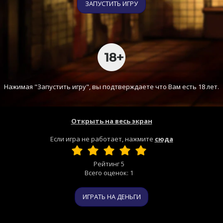
ЗАПУСТИТЬ ИГРУ
Нажимая "Запустить игру", вы подтверждаете что Вам есть 18 лет.
Открыть на весь экран
Если игра не работает, нажмите
сюда
Рейтинг
5
Всего оценок:
1
ИГРАТЬ НА ДЕНЬГИ