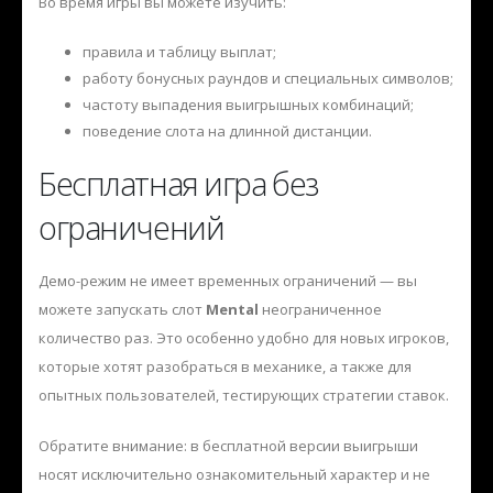
Во время игры вы можете изучить:
правила и таблицу выплат;
работу бонусных раундов и специальных символов;
частоту выпадения выигрышных комбинаций;
поведение слота на длинной дистанции.
Бесплатная игра без
ограничений
Демо-режим не имеет временных ограничений — вы
можете запускать слот
Mental
неограниченное
количество раз. Это особенно удобно для новых игроков,
которые хотят разобраться в механике, а также для
опытных пользователей, тестирующих стратегии ставок.
Обратите внимание: в бесплатной версии выигрыши
носят исключительно ознакомительный характер и не