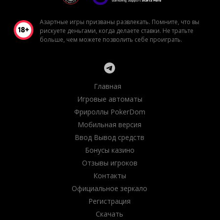
Азартные игры призваны развлекать. Помните, что вы
рискуете деньгами, когда делаете ставки. Не тратьте
больше, чем можете позволить себе проиграть.
Главная
Игровые автоматы
Фрироллы PokerDom
Мобильная версия
Ввод Вывод средств
Бонусы казино
Отзывы игроков
Контакты
Официальное зеркало
Регистрация
Скачать