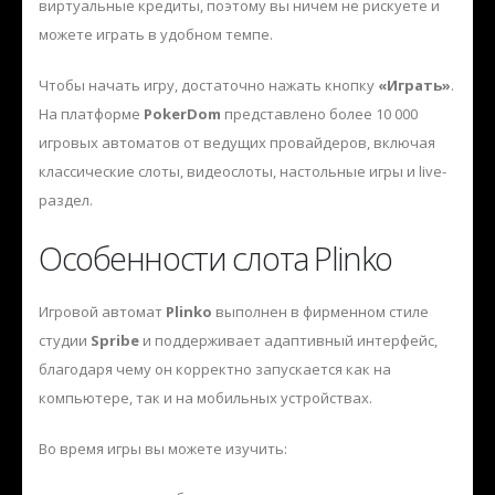
виртуальные кредиты, поэтому вы ничем не рискуете и
можете играть в удобном темпе.
Чтобы начать игру, достаточно нажать кнопку
«Играть»
.
На платформе
PokerDom
представлено более 10 000
игровых автоматов от ведущих провайдеров, включая
классические слоты, видеослоты, настольные игры и live-
раздел.
Особенности слота Plinko
Игровой автомат
Plinko
выполнен в фирменном стиле
студии
Spribe
и поддерживает адаптивный интерфейс,
благодаря чему он корректно запускается как на
компьютере, так и на мобильных устройствах.
Во время игры вы можете изучить: