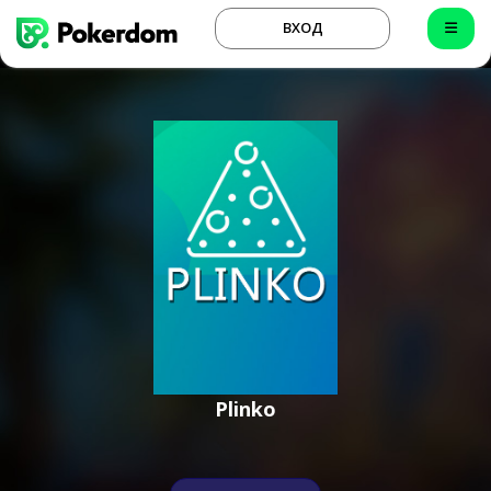
ВХОД
Plinko