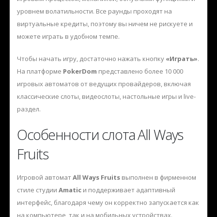
уровнем волатильности. Все раунды проходят на
виртуальные кредиты, поэтому вы ничем не рискуете и
можете играть в удобном темпе.
Чтобы начать игру, достаточно нажать кнопку
«Играть»
.
На платформе
PokerDom
представлено более 10 000
игровых автоматов от ведущих провайдеров, включая
классические слоты, видеослоты, настольные игры и live-
раздел.
Особенности слота All Ways
Fruits
Игровой автомат
All Ways Fruits
выполнен в фирменном
стиле студии
Amatic
и поддерживает адаптивный
интерфейс, благодаря чему он корректно запускается как
на компьютере, так и на мобильных устройствах.