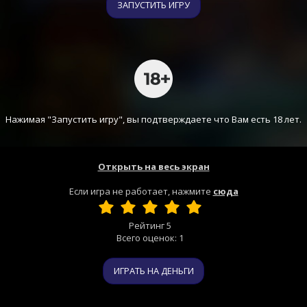
ЗАПУСТИТЬ ИГРУ
Нажимая "Запустить игру", вы подтверждаете что Вам есть 18 лет.
Открыть на весь экран
Если игра не работает, нажмите
сюда
Рейтинг
5
Всего оценок:
1
ИГРАТЬ НА ДЕНЬГИ