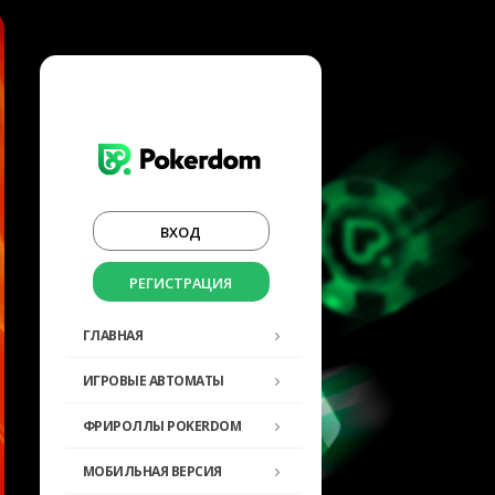
ВХОД
РЕГИСТРАЦИЯ
ГЛАВНАЯ
ИГРОВЫЕ АВТОМАТЫ
ФРИРОЛЛЫ POKERDOM
МОБИЛЬНАЯ ВЕРСИЯ