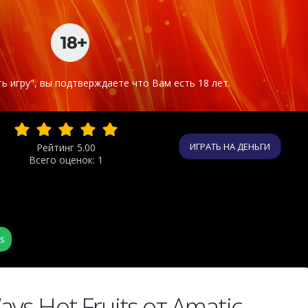
ь игру", вы подтверждаете что Вам есть 18 лет.
ИГРАТЬ НА ДЕНЬГИ
Рейтинг
5.00
Всего оценок:
1
ts
ays Hot Fruits от Amatic —