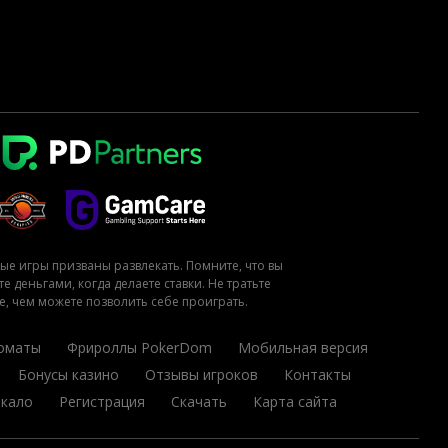
ые игры призваны развлекать. Помните, что вы
те деньгами, когда делаете ставки. Не тратьте
, чем можете позволить себе проиграть.
оматы
Фрироллы PokerDom
Мобильная версия
Бонусы казино
Отзывы игроков
Контакты
ркало
Регистрация
Скачать
Карта сайта