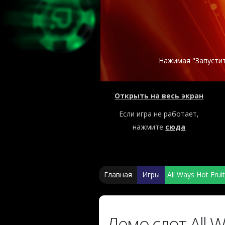
Нажимая "Запустит
Открыть на весь экран
Если игра не работает,
нажмите
сюда
Главная
Игры
All Ways Hot Frui
Демо слот All W