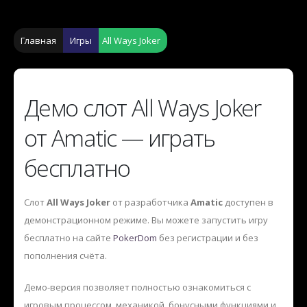
Главная
Игры
All Ways Joker
Демо слот All Ways Joker
от Amatic — играть
бесплатно
Слот
All Ways Joker
от разработчика
Amatic
доступен в
демонстрационном режиме. Вы можете запустить игру
бесплатно на сайте
PokerDom
без регистрации и без
пополнения счёта.
Демо-версия позволяет полностью ознакомиться с
игровым процессом, механикой, бонусными функциями и