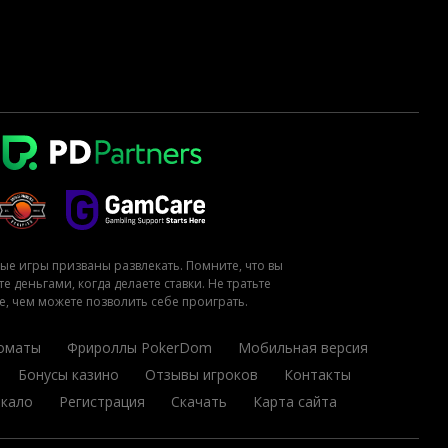
ые игры призваны развлекать. Помните, что вы
те деньгами, когда делаете ставки. Не тратьте
, чем можете позволить себе проиграть.
оматы
Фрироллы PokerDom
Мобильная версия
Бонусы казино
Отзывы игроков
Контакты
ркало
Регистрация
Скачать
Карта сайта