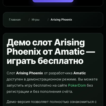
Главная
Игры
Arising Phoenix
Демо слот Arising
Phoenix от Amatic —
играть бесплатно
Слот
Arising Phoenix
от разработчика
Amatic
доступен в демонстрационном режиме. Вы можете
запустить игру бесплатно на сайте
PokerDom
без
регистрации и без пополнения счёта.
Демо-версия позволяет полностью ознакомиться с