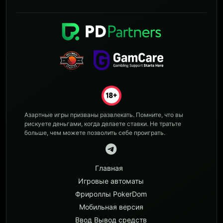
Азартные игры призваны развлекать. Помните, что вы
рискуете деньгами, когда делаете ставки. Не тратьте
больше, чем можете позволить себе проиграть.
Главная
Игровые автоматы
Фрироллы PokerDom
Мобильная версия
Ввод Вывод средств