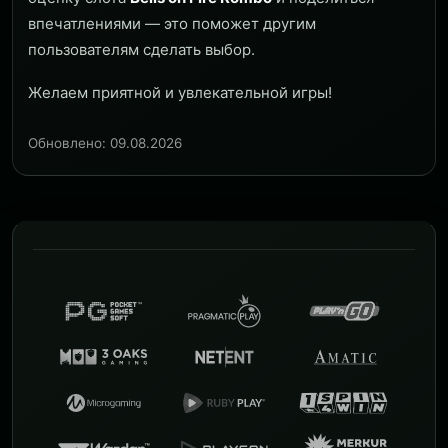
впечатлениями — это поможет другим
пользователям сделать выбор.
Желаем приятной и увлекательной игры!
Обновлено:
09.08.2026