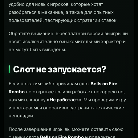
удобно для новых игроков, которые хотят
разобраться в механике, а также для опытных
пользователей, тестирующих стратегии ставок.
Обратите внимание: в бесплатной версии выигрыши
носят исключительно ознакомительный характер и
не могут быть выведены.
Слот не запускается?
Если по каким-либо причинам слот
Bells on Fire
Rombo
не открывается или работает некорректно,
нажмите кнопку
«Не работает»
. Мы проверим игру
и постараемся оперативно устранить технические
неполадки.
После завершения игры вы можете оставить свою
оценку слота
Bells on Fire Rombo
и поделиться