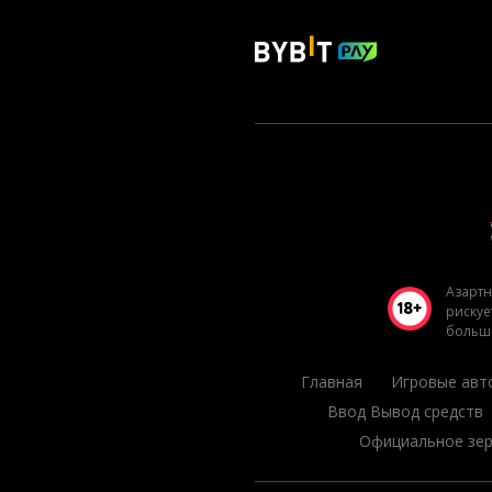
Азартн
рискуе
больше
Главная
Игровые авт
Ввод Вывод средств
Официальное зе