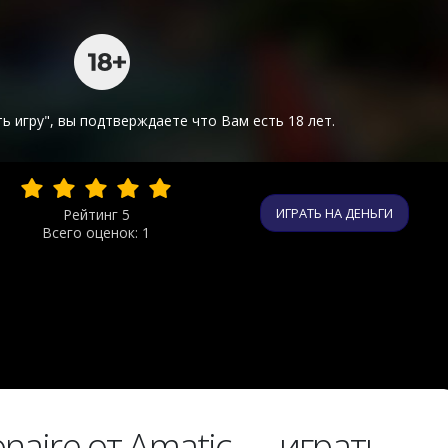
ь игру", вы подтверждаете что Вам есть 18 лет.
ИГРАТЬ НА ДЕНЬГИ
Рейтинг
5
Всего оценок:
1
onaire от Amatic — играть