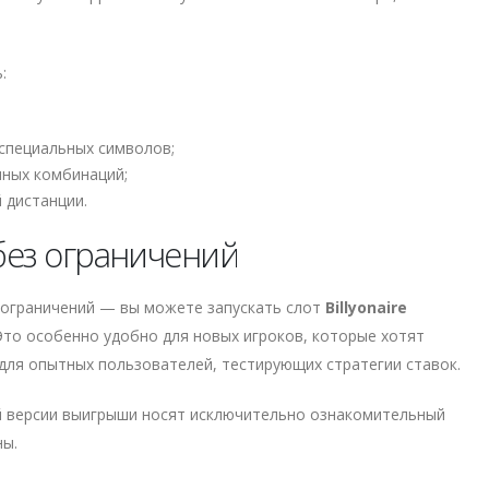
:
 специальных символов;
ных комбинаций;
 дистанции.
без ограничений
ограничений — вы можете запускать слот
Billyonaire
Это особенно удобно для новых игроков, которые хотят
 для опытных пользователей, тестирующих стратегии ставок.
й версии выигрыши носят исключительно ознакомительный
ны.