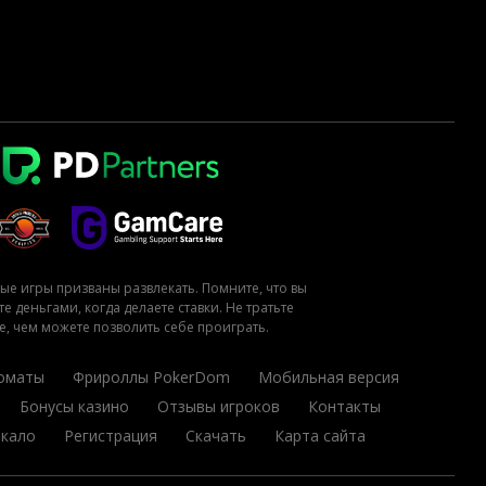
ые игры призваны развлекать. Помните, что вы
те деньгами, когда делаете ставки. Не тратьте
, чем можете позволить себе проиграть.
оматы
Фрироллы PokerDom
Мобильная версия
Бонусы казино
Отзывы игроков
Контакты
ркало
Регистрация
Скачать
Карта сайта