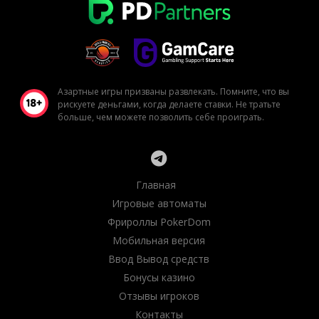
Азартные игры призваны развлекать. Помните, что вы
рискуете деньгами, когда делаете ставки. Не тратьте
больше, чем можете позволить себе проиграть.
Главная
Игровые автоматы
Фрироллы PokerDom
Мобильная версия
Ввод Вывод средств
Бонусы казино
Отзывы игроков
Контакты