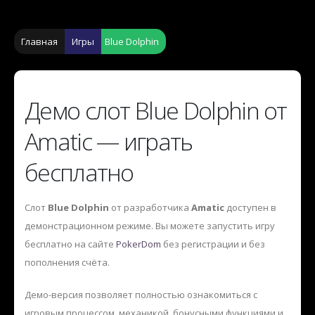
Главная
Игры
Blue Dolphin
Демо слот Blue Dolphin от
Amatic — играть
бесплатно
Слот
Blue Dolphin
от разработчика
Amatic
доступен в
демонстрационном режиме. Вы можете запустить игру
бесплатно на сайте
PokerDom
без регистрации и без
пополнения счёта.
Демо-версия позволяет полностью ознакомиться с
игровым процессом, механикой, бонусными функциями и