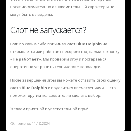
носят исключительно ознакомительный характер и не
могут быть выведены.
Слот не запускается?
Если по каким-либо причинам слот
Blue Dolphin
не
открывается или работает некорректно, нажмите кнопку
«Не работает»
. Мы проверим игру и постараемся
оперативно устранить технические неполадки.
После завершения игры вы можете оставить свою оценку
слота
Blue Dolphin
и поделиться впечатлениями — это
поможет другим пользователям сделать выбор.
Желаем приятной и увлекательной игры!
Обновлено:
11.10.2024