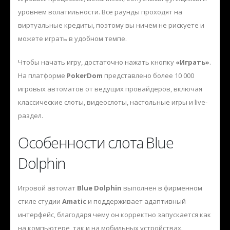
уровнем волатильности. Все раунды проходят на
виртуальные кредиты, поэтому вы ничем не рискуете и
можете играть в удобном темпе.
Чтобы начать игру, достаточно нажать кнопку
«Играть»
.
На платформе
PokerDom
представлено более 10 000
игровых автоматов от ведущих провайдеров, включая
классические слоты, видеослоты, настольные игры и live-
раздел.
Особенности слота Blue
Dolphin
Игровой автомат
Blue Dolphin
выполнен в фирменном
стиле студии
Amatic
и поддерживает адаптивный
интерфейс, благодаря чему он корректно запускается как
на компьютере, так и на мобильных устройствах.