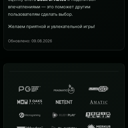
впечатлениями — это поможет другим
пользователям сделать выбор.
Желаем приятной и увлекательной игры!
Обновлено:
09.08.2026