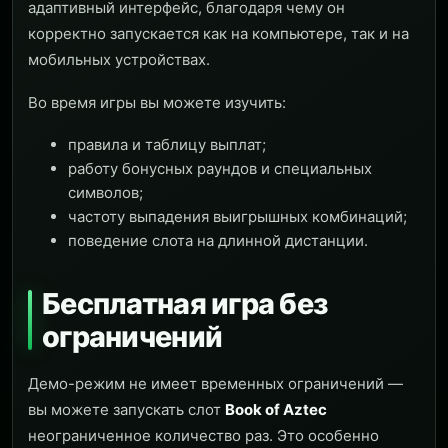
адаптивный интерфейс, благодаря чему он
корректно запускается как на компьютере, так и на
мобильных устройствах.
Во время игры вы можете изучить:
правила и таблицу выплат;
работу бонусных раундов и специальных
символов;
частоту выпадения выигрышных комбинаций;
поведение слота на длинной дистанции.
Бесплатная игра без
ограничений
Демо-режим не имеет временных ограничений —
вы можете запускать слот
Book of Aztec
неограниченное количество раз. Это особенно