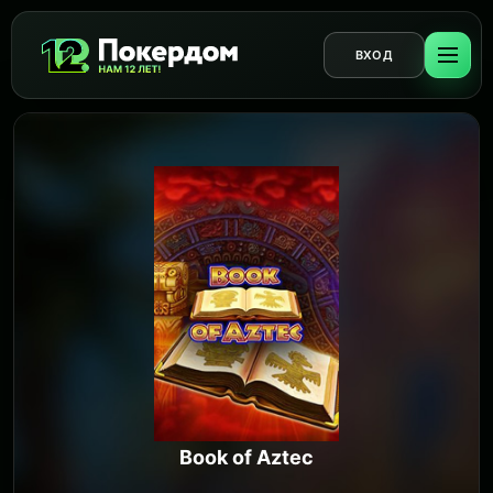
ВХОД
Book of Aztec