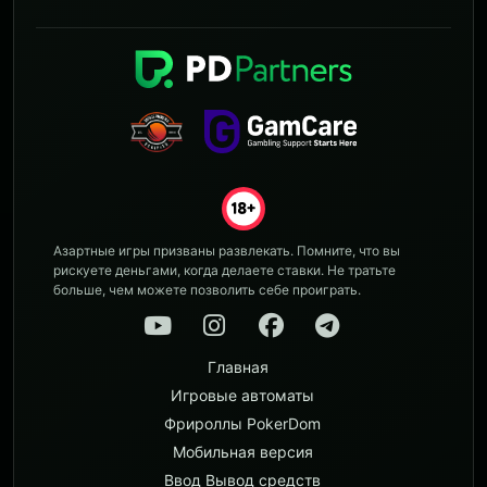
Азартные игры призваны развлекать. Помните, что вы
рискуете деньгами, когда делаете ставки. Не тратьте
больше, чем можете позволить себе проиграть.
Главная
Игровые автоматы
Фрироллы PokerDom
Мобильная версия
Ввод Вывод средств