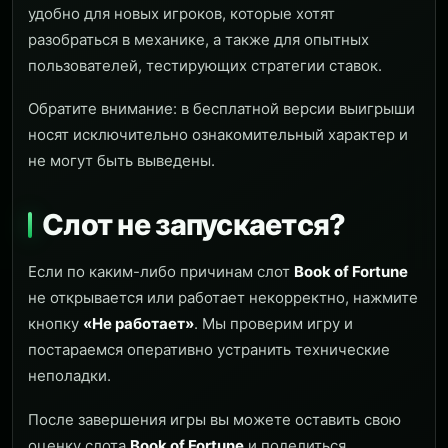
удобно для новых игроков, которые хотят
разобраться в механике, а также для опытных
пользователей, тестирующих стратегии ставок.
Обратите внимание: в бесплатной версии выигрыши
носят исключительно ознакомительный характер и
не могут быть выведены.
Слот не запускается?
Если по каким-либо причинам слот
Book of Fortune
не открывается или работает некорректно, нажмите
кнопку
«Не работает»
. Мы проверим игру и
постараемся оперативно устранить технические
неполадки.
После завершения игры вы можете оставить свою
оценку слота
Book of Fortune
и поделиться