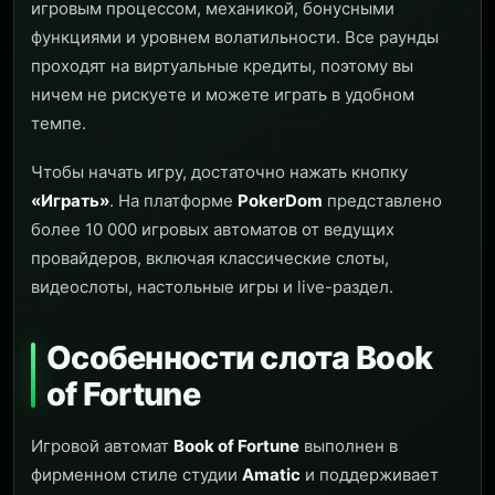
игровым процессом, механикой, бонусными
функциями и уровнем волатильности. Все раунды
проходят на виртуальные кредиты, поэтому вы
ничем не рискуете и можете играть в удобном
темпе.
Чтобы начать игру, достаточно нажать кнопку
«Играть»
. На платформе
PokerDom
представлено
более 10 000 игровых автоматов от ведущих
провайдеров, включая классические слоты,
видеослоты, настольные игры и live-раздел.
Особенности слота Book
of Fortune
Игровой автомат
Book of Fortune
выполнен в
фирменном стиле студии
Amatic
и поддерживает