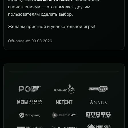
впечатлениями — это поможет другим
пользователям сделать выбор.
Желаем приятной и увлекательной игры!
Обновлено:
09.08.2026