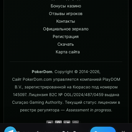
Бонусы казино
Отзывы игроков
Контакты
Официальное зеркало
Регистрация
Скачать
Карта сайта
PokerDom
. Copyright © 2014-2026,
Сайт PokerDom.com управляется компанией PlayDOM
B.V., зарегистрированной на Кюрасао под номером
145097. Лицензия B2C № OGL/2024/487/0459 выдана
Curaçao Gaming Authority. Текущий статус лицензии в
реестре регулятора —
Assessment in progress
.
© 2026 All rights reserved.