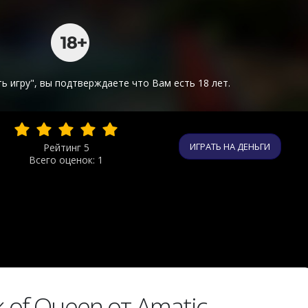
ь игру", вы подтверждаете что Вам есть 18 лет.
ИГРАТЬ НА ДЕНЬГИ
Рейтинг
5
Всего оценок:
1
 of Queen от Amatic —