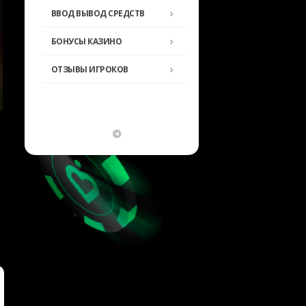
ВВОД ВЫВОД СРЕДСТВ
БОНУСЫ КАЗИНО
ОТЗЫВЫ ИГРОКОВ
КОНТАКТЫ