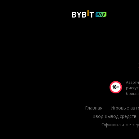
Азартн
рискуе
больше
Главная
Игровые авт
Ввод Вывод средств
Официальное зе