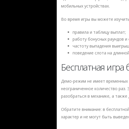
мобильных устройствах.
Во время игры вы можете изучить
правила и таблицу выплат;
работу бонусных раундов и
частоту выпадения выигрыш
поведение слота на длинной
Бесплатная игра 
Демо-режим не имеет временных 
неограниченное количество раз. 
разобраться в механике, а также
Обратите внимание: в бесплатно
характер и не могут быть выведе