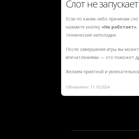
Слот не запускает
Если по каким-либо причинам сл
нажмите кнопку
«Не работает»
.
технические неполадки.
После завершения игры вы может
впечатлениями — это поможет др
Желаем приятной и увлекательной
Обновлено:
11.10.2024