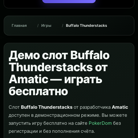
Главная
Игры
Buffalo Thunderstacks
Демо слот Buffalo
Thunderstacks от
Amatic — играть
бесплатно
Слот
Buffalo Thunderstacks
от разработчика
Amatic
доступен в демонстрационном режиме. Вы можете
запустить игру бесплатно на сайте
PokerDom
без
регистрации и без пополнения счёта.