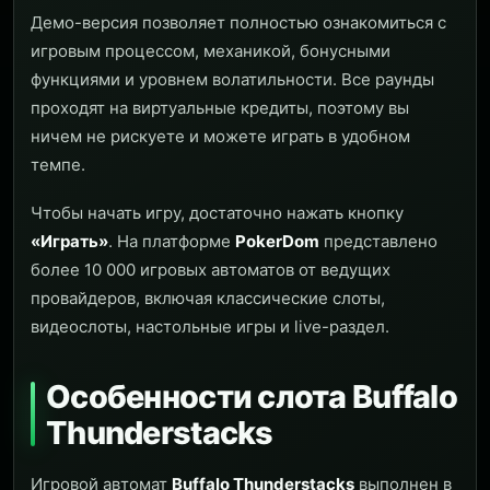
Демо-версия позволяет полностью ознакомиться с
игровым процессом, механикой, бонусными
функциями и уровнем волатильности. Все раунды
проходят на виртуальные кредиты, поэтому вы
ничем не рискуете и можете играть в удобном
темпе.
Чтобы начать игру, достаточно нажать кнопку
«Играть»
. На платформе
PokerDom
представлено
более 10 000 игровых автоматов от ведущих
провайдеров, включая классические слоты,
видеослоты, настольные игры и live-раздел.
Особенности слота Buffalo
Thunderstacks
Игровой автомат
Buffalo Thunderstacks
выполнен в