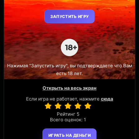
ЗАПУСТИТЬ ИГРУ
Нажимая "Запустить игру", вы подтверждаете что Вам
есть 18 лет.
Открыть на весь экран
Если игра не работает, нажмите
сюда
Рейтинг
5
Всего оценок:
1
ИГРАТЬ НА ДЕНЬГИ