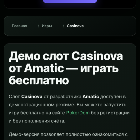
Главная
Игры
Casinova
Демо слот Casinova
от Amatic — играть
бесплатно
Слот
Casinova
от разработчика
Amatic
доступен в
демонстрационном режиме. Вы можете запустить
игру бесплатно на сайте
PokerDom
без регистрации
и без пополнения счёта.
Демо-версия позволяет полностью ознакомиться с