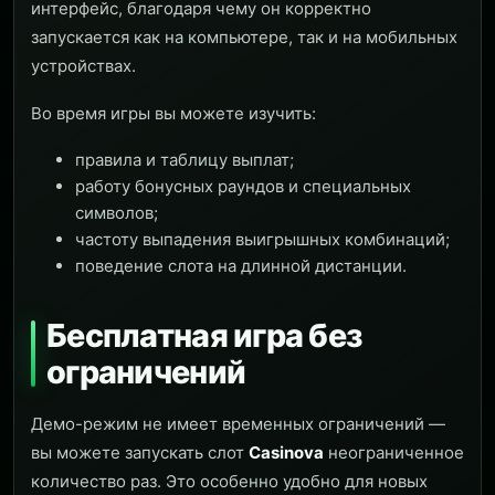
интерфейс, благодаря чему он корректно
запускается как на компьютере, так и на мобильных
устройствах.
Во время игры вы можете изучить:
правила и таблицу выплат;
работу бонусных раундов и специальных
символов;
частоту выпадения выигрышных комбинаций;
поведение слота на длинной дистанции.
Бесплатная игра без
ограничений
Демо-режим не имеет временных ограничений —
вы можете запускать слот
Casinova
неограниченное
количество раз. Это особенно удобно для новых