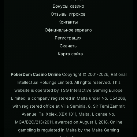
Бонусы казино
Отзывы игроков
Контакты
Официальное зеркало
Регистрация
Скачать
Карта сайта
PokerDom Casino Online
Copyright © 2001-2026, Rational
Intellectual Holdings Limited. All rights reserved. This
website is operated by TSG Interactive Gaming Europe
Limited, a company registered in Malta under No. C54266,
with registered office at Villa Seminia, 8, Sir Temi Zammit
Avenue, Ta’ Xbiex, XBX 1011, Malta. License No.
MGA/B2C/213/2011, awarded on August 1, 2018. Online
gambling is regulated in Malta by the Malta Gaming