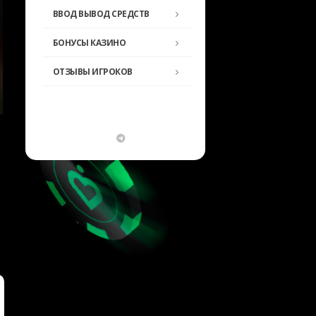
ВВОД ВЫВОД СРЕДСТВ
БОНУСЫ КАЗИНО
ОТЗЫВЫ ИГРОКОВ
КОНТАКТЫ