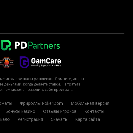
ые игры призваны развлекать. Помните, что вы
те деньгами, когда делаете ставки. Не тратьте
, чем можете позволить себе проиграть.
оматы
Фрироллы PokerDom
Мобильная версия
Бонусы казино
Отзывы игроков
Контакты
ркало
Регистрация
Скачать
Карта сайта