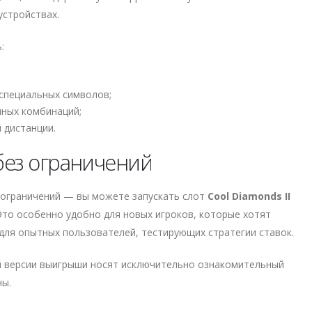
устройствах.
:
 специальных символов;
ных комбинаций;
 дистанции.
без ограничений
ограничений — вы можете запускать слот
Cool Diamonds II
Это особенно удобно для новых игроков, которые хотят
 для опытных пользователей, тестирующих стратегии ставок.
й версии выигрыши носят исключительно ознакомительный
ны.