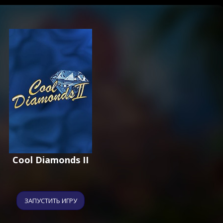
Cool Diamonds II
ЗАПУСТИТЬ ИГРУ