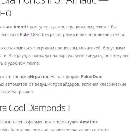
тно
отчика
Amatic
доступен в демонстрационном режиме. Вы
 на сайте
PokerDom
без регистрации и без пополнения счёта.
ю ознакомиться с игровым процессом, механикой, бонусными
ти. Все раунды проходят на виртуальные кредиты, поэтому вы
ть в удобном темпе.
нажать кнопку
«Играть»
. На платформе
PokerDom
ых автоматов от ведущих провайдеров, включая классические
ры и live-раздел.
а Cool Diamonds II
II
выполнен в фирменном стиле студии
Amatic
и
йс, благодаря чему он корректно запускается как на