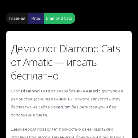
Главная
Игры
Diamond Cats
Демо слот Diamond Cats
от Amatic — играть
бесплатно
Слот
Diamond Cats
от разработчика
Amatic
доступен в
демонстрационном режиме. Вы можете запустить игру
бесплатно на сайте
PokerDom
без регистрации и без
пополнения счёта.
Демо-версия позволяет полностью ознакомиться с
игровым процессом, механикой, бонусными функциями и