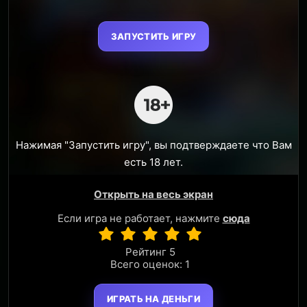
ЗАПУСТИТЬ ИГРУ
Нажимая "Запустить игру", вы подтверждаете что Вам
есть 18 лет.
Открыть на весь экран
Если игра не работает, нажмите
сюда
Рейтинг
5
Всего оценок:
1
ИГРАТЬ НА ДЕНЬГИ