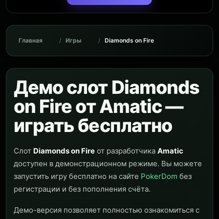
Главная
Игры
Diamonds on Fire
Демо слот Diamonds
on Fire от Amatic —
играть бесплатно
Слот
Diamonds on Fire
от разработчика
Amatic
доступен в демонстрационном режиме. Вы можете
запустить игру бесплатно на сайте
PokerDom
без
регистрации и без пополнения счёта.
Демо-версия позволяет полностью ознакомиться с