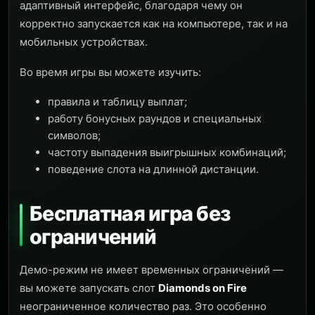
адаптивный интерфейс, благодаря чему он
корректно запускается как на компьютере, так и на
мобильных устройствах.
Во время игры вы можете изучить:
правила и таблицу выплат;
работу бонусных раундов и специальных
символов;
частоту выпадения выигрышных комбинаций;
поведение слота на длинной дистанции.
Бесплатная игра без
ограничений
Демо-режим не имеет временных ограничений —
вы можете запускать слот
Diamonds on Fire
неограниченное количество раз. Это особенно