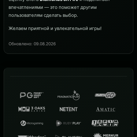
впечатлениями — это поможет другим
пользователям сделать выбор.
Желаем приятной и увлекательной игры!
Обновлено:
09.08.2026