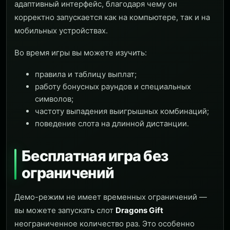
адаптивный интерфейс, благодаря чему он
корректно запускается как на компьютере, так и на
мобильных устройствах.
Во время игры вы можете изучить:
правила и таблицу выплат;
работу бонусных раундов и специальных
символов;
частоту выпадения выигрышных комбинаций;
поведение слота на длинной дистанции.
Бесплатная игра без
ограничений
Демо-режим не имеет временных ограничений —
вы можете запускать слот
Dragons Gift
неограниченное количество раз. Это особенно