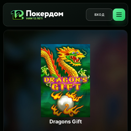
ВХОД
Dragons Gift