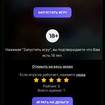
ЗАПУСТИТЬ ИГРУ
Нажимая "Запустить игру", вы подтверждаете что Вам
есть 18 лет.
Открыть на весь экран
Если игра не работает, нажмите
сюда
Рейтинг
5
Всего оценок:
1
ИГРАТЬ НА ДЕНЬГИ