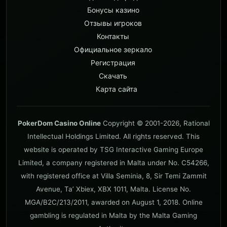
Бонусы казино
Отзывы игроков
Контакты
Официальное зеркало
Регистрация
Скачать
Карта сайта
PokerDom Casino Online
Copyright © 2001-2026, Rational
Intellectual Holdings Limited. All rights reserved. This
website is operated by TSG Interactive Gaming Europe
Limited, a company registered in Malta under No. C54266,
with registered office at Villa Seminia, 8, Sir Temi Zammit
Avenue, Ta’ Xbiex, XBX 1011, Malta. License No.
MGA/B2C/213/2011, awarded on August 1, 2018. Online
gambling is regulated in Malta by the Malta Gaming