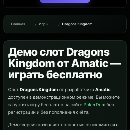
Главная
Игры
Dragons Kingdom
Демо слот Dragons
Kingdom от Amatic —
играть бесплатно
Слот
Dragons Kingdom
от разработчика
Amatic
доступен в демонстрационном режиме. Вы можете
запустить игру бесплатно на сайте
PokerDom
без
регистрации и без пополнения счёта.
Демо-версия позволяет полностью ознакомиться с