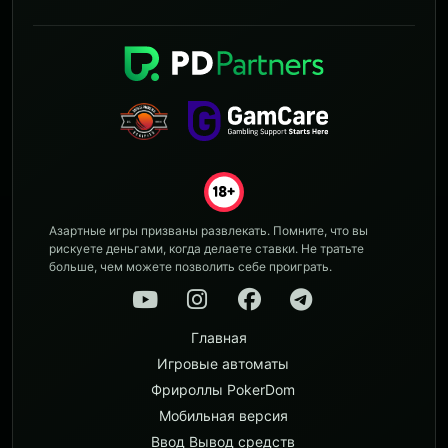
Азартные игры призваны развлекать. Помните, что вы
рискуете деньгами, когда делаете ставки. Не тратьте
больше, чем можете позволить себе проиграть.
Главная
Игровые автоматы
Фрироллы PokerDom
Мобильная версия
Ввод Вывод средств