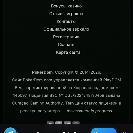
Бонусы казино
Отзывы игроков
Контакты
Официальное зеркало
Регистрация
Скачать
Карта сайта
PokerDom
. Copyright © 2014-2026,
Сайт PokerDom.com управляется компанией PlayDOM
B.V., зарегистрированной на Кюрасао под номером
145097. Лицензия B2C № OGL/2024/487/0459 выдана
Curaçao Gaming Authority. Текущий статус лицензии в
реестре регулятора —
Assessment in progress
.
© 2026 All rights reserved.