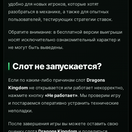
удобно для новых игроков, которые хотят
разобраться в механике, а также для опытных
пользователей, тестирующих стратегии ставок.
Обратите внимание: в бесплатной версии выигрыши
носят исключительно ознакомительный характер и
не могут быть выведены.
Слот не запускается?
Если по каким-либо причинам слот
Dragons
Kingdom
не открывается или работает некорректно,
нажмите кнопку
«Не работает»
. Мы проверим игру
и постараемся оперативно устранить технические
неполадки.
После завершения игры вы можете оставить свою
оценку слота
Dragons Kingdom
и поделиться