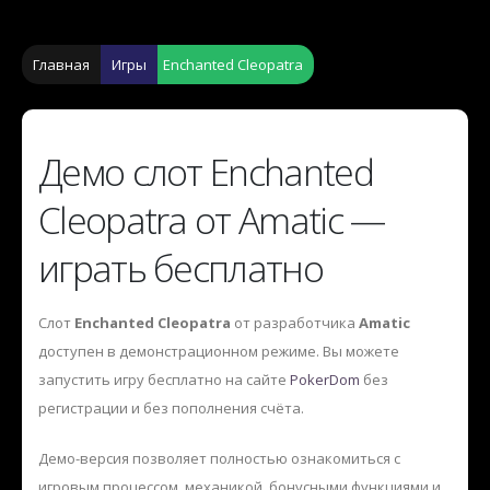
Главная
Игры
Enchanted Cleopatra
Демо слот Enchanted
Cleopatra от Amatic —
играть бесплатно
Слот
Enchanted Cleopatra
от разработчика
Amatic
доступен в демонстрационном режиме. Вы можете
запустить игру бесплатно на сайте
PokerDom
без
регистрации и без пополнения счёта.
Демо-версия позволяет полностью ознакомиться с
игровым процессом, механикой, бонусными функциями и