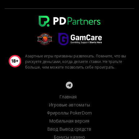
Азартные игры призваны развлекать. Помните, что вы
рискуете деньгами, когда делаете ставки. Не тратьте
больше, чем можете позволить себе проиграть.
Главная
Игровые автоматы
Фрироллы PokerDom
Мобильная версия
Ввод Вывод средств
Бонусы казино