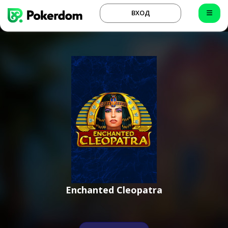
ВХОД
Enchanted Cleopatra