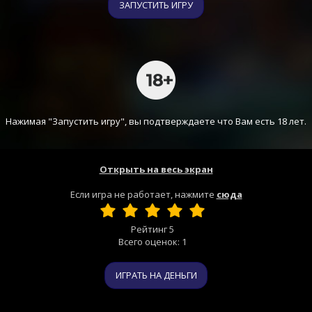
ЗАПУСТИТЬ ИГРУ
Нажимая "Запустить игру", вы подтверждаете что Вам есть 18 лет.
Открыть на весь экран
Если игра не работает, нажмите
сюда
Рейтинг
5
Всего оценок:
1
ИГРАТЬ НА ДЕНЬГИ