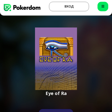
ВХОД
Eye of Ra