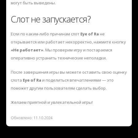
могут быть выведены.
Слот не запускается?
Если по каким-либо причинам слот
Eye of Ra
не
открывается или работает некорректно, нажмите кнопку
«Не работает»
. Мы проверим игру и постараемся
оперативно устранить технические неполадки.
После завершения игры вы можете оставить свою оценку
слота
Eye of Ra
и поделиться впечатлениями — это
поможет другим пользователям сделать выбор.
Желаем приятной и увлекательной игры!
Обновлено:
11.10.2024