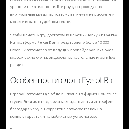
уровнем волатильности. Все раунды проходят на
виртуальные кредиты, поэтому вы ничем не рискуете и
можете играть в удобном темпе.
Чтобы начать игру, достаточно нажать кнопку
«Играть»
.
На платформе
PokerDom
представлено более 10 000
игровых автоматов от ведущих провайдеров, включая
классические слоты, видеослоты, настольные игры и live-
раздел.
Особенности слота Eye of Ra
Игровой автомат
Eye of Ra
выполнен в фирменном стиле
студии
Amatic
и поддерживает адаптивный интерфейс,
благодаря чему он корректно запускается как на
компьютере, так и на мобильных устройствах.