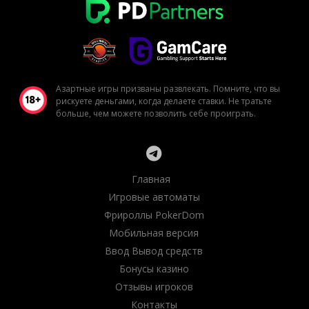
Азартные игры призваны развлекать. Помните, что вы
рискуете деньгами, когда делаете ставки. Не тратьте
больше, чем можете позволить себе проиграть.
Главная
Игровые автоматы
Фрироллы PokerDom
Мобильная версия
Ввод Вывод средств
Бонусы казино
Отзывы игроков
Контакты