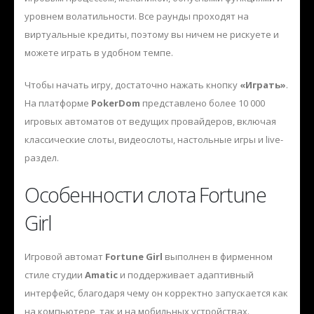
уровнем волатильности. Все раунды проходят на
виртуальные кредиты, поэтому вы ничем не рискуете и
можете играть в удобном темпе.
Чтобы начать игру, достаточно нажать кнопку
«Играть»
.
На платформе
PokerDom
представлено более 10 000
игровых автоматов от ведущих провайдеров, включая
классические слоты, видеослоты, настольные игры и live-
раздел.
Особенности слота Fortune
Girl
Игровой автомат
Fortune Girl
выполнен в фирменном
стиле студии
Amatic
и поддерживает адаптивный
интерфейс, благодаря чему он корректно запускается как
на компьютере, так и на мобильных устройствах.