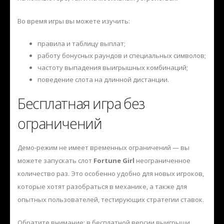
Во время игры вы можете изучить:
правила и таблицу выплат;
работу бонусных раундов и специальных символов;
частоту выпадения выигрышных комбинаций;
поведение слота на длинной дистанции.
Бесплатная игра без
ограничений
Демо-режим не имеет временных ограничений — вы
можете запускать слот
Fortune Girl
неограниченное
количество раз. Это особенно удобно для новых игроков,
которые хотят разобраться в механике, а также для
опытных пользователей, тестирующих стратегии ставок.
Обратите внимание: в бесплатной версии выигрыши