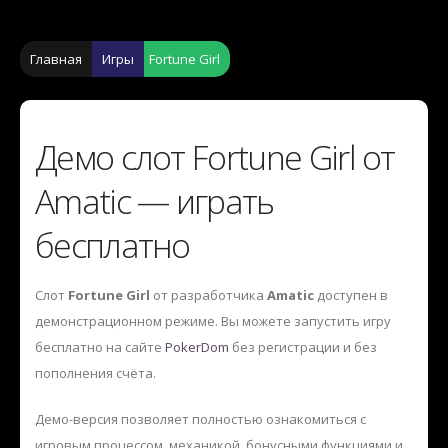
Главная
Игры
Fortune Girl
Демо слот Fortune Girl от
Amatic — играть
бесплатно
Слот
Fortune Girl
от разработчика
Amatic
доступен в
демонстрационном режиме. Вы можете запустить игру
бесплатно на сайте
PokerDom
без регистрации и без
пополнения счёта.
Демо-версия позволяет полностью ознакомиться с
игровым процессом, механикой, бонусными функциями и