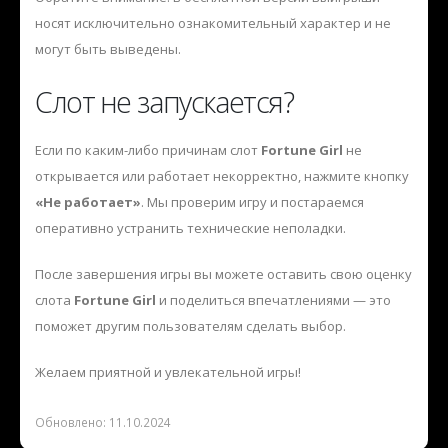
носят исключительно ознакомительный характер и не
могут быть выведены.
Слот не запускается?
Если по каким-либо причинам слот
Fortune Girl
не
открывается или работает некорректно, нажмите кнопку
«Не работает»
. Мы проверим игру и постараемся
оперативно устранить технические неполадки.
После завершения игры вы можете оставить свою оценку
слота
Fortune Girl
и поделиться впечатлениями — это
поможет другим пользователям сделать выбор.
Желаем приятной и увлекательной игры!
Обновлено:
11.10.2024