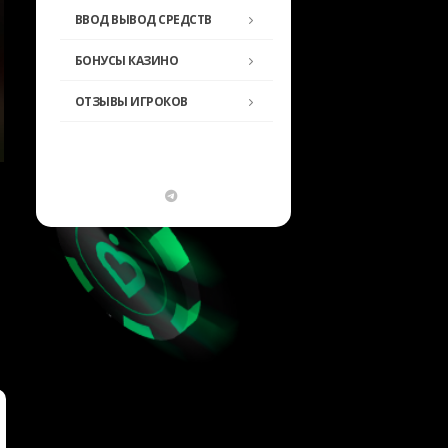
ВВОД ВЫВОД СРЕДСТВ
БОНУСЫ КАЗИНО
ОТЗЫВЫ ИГРОКОВ
КОНТАКТЫ