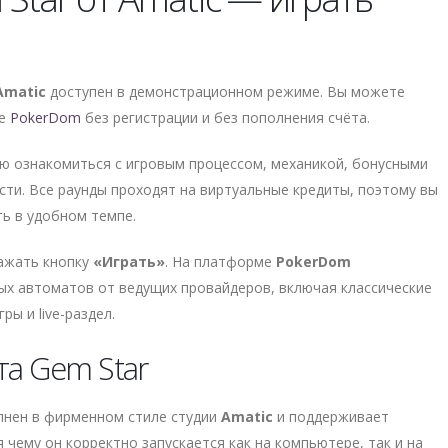
Amatic
доступен в демонстрационном режиме. Вы можете
те
PokerDom
без регистрации и без пополнения счёта.
ю ознакомиться с игровым процессом, механикой, бонусными
ти. Все раунды проходят на виртуальные кредиты, поэтому вы
ть в удобном темпе.
нажать кнопку
«Играть»
. На платформе
PokerDom
ых автоматов от ведущих провайдеров, включая классические
ры и live-раздел.
та Gem Star
нен в фирменном стиле студии
Amatic
и поддерживает
 чему он корректно запускается как на компьютере, так и на