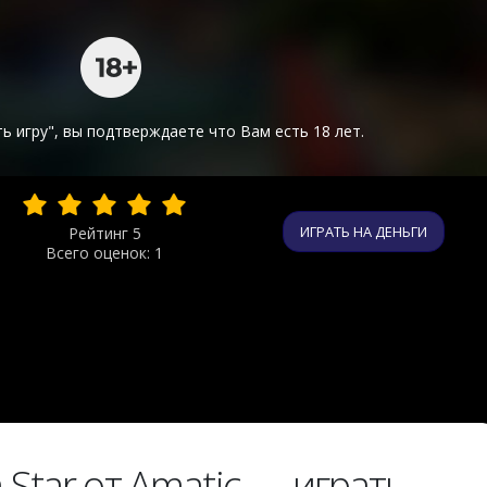
ь игру", вы подтверждаете что Вам есть 18 лет.
ИГРАТЬ НА ДЕНЬГИ
Рейтинг
5
Всего оценок:
1
Star от Amatic — играть