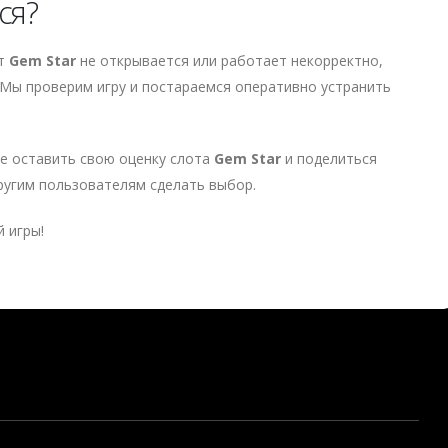
ся?
от
Gem Star
не открывается или работает некорректно,
 Мы проверим игру и постараемся оперативно устранить
е оставить свою оценку слота
Gem Star
и поделиться
угим пользователям сделать выбор.
 игры!