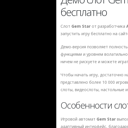
бесплатно
Слот
Gem Star
от разработчика
запустить игру бесплатно на сай
Демо-версия позволяет полность
функциями и уровнем волатильнос
ничем не рискуете и можете игра
Чтобы начать игру, достаточно 
представлено более 10 000 игров
слоты, видеослоты, настольные иг
Особенности сло
Игровой автомат
Gem Star
выпол
адаптивный интерфейс, благодаря