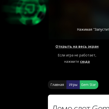
Нажимая "Запустит
Открыть на весь экран
Если игра не работает,
нажмите
сюда
Главная
Игры
Gem Star
Демо слот Gem 