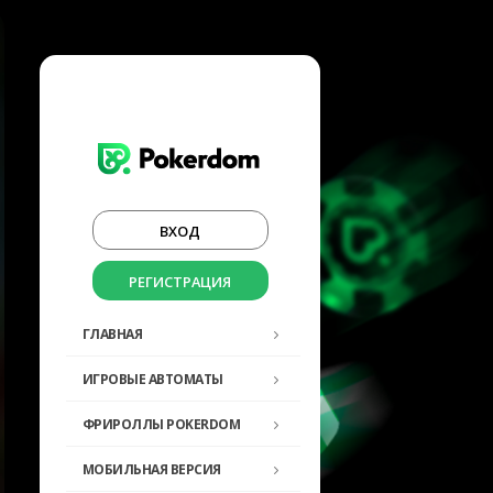
ВХОД
РЕГИСТРАЦИЯ
ГЛАВНАЯ
ИГРОВЫЕ АВТОМАТЫ
ФРИРОЛЛЫ POKERDOM
МОБИЛЬНАЯ ВЕРСИЯ