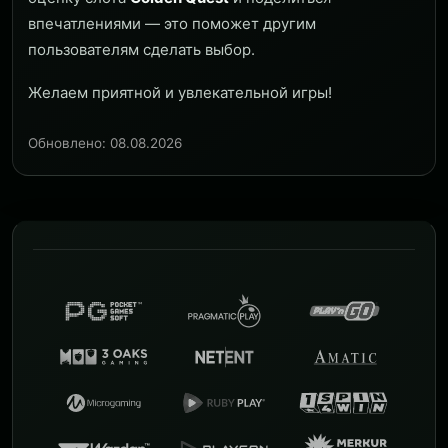
впечатлениями — это поможет другим
пользователям сделать выбор.
Желаем приятной и увлекательной игры!
Обновлено:
08.08.2026