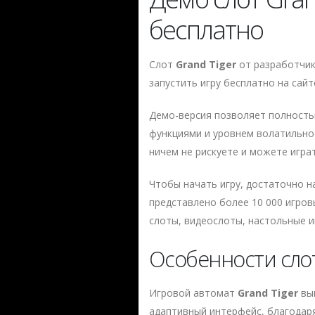
бесплатно
Слот
Grand Tiger
от разработчи
запустить игру бесплатно на сай
Демо-версия позволяет полность
функциями и уровнем волатильнос
ничем не рискуете и можете игра
Чтобы начать игру, достаточно 
представлено более 10 000 игров
слоты, видеослоты, настольные иг
Особенности слот
Игровой автомат
Grand Tiger
вып
адаптивный интерфейс, благодаря