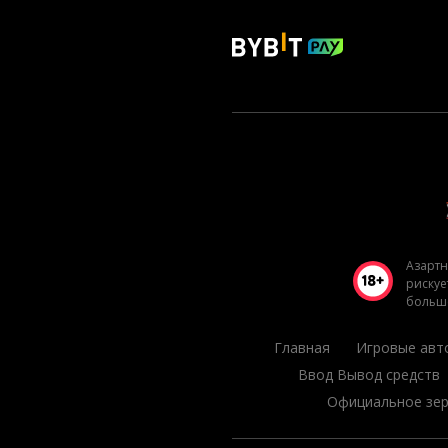
Азартн
рискуе
больше
Главная
Игровые авт
Ввод Вывод средств
Официальное зе