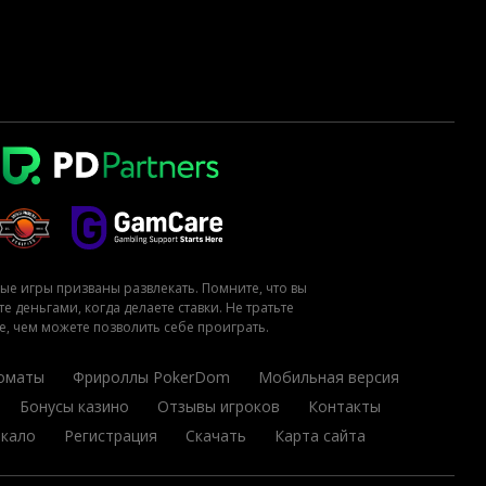
ые игры призваны развлекать. Помните, что вы
те деньгами, когда делаете ставки. Не тратьте
, чем можете позволить себе проиграть.
оматы
Фрироллы PokerDom
Мобильная версия
Бонусы казино
Отзывы игроков
Контакты
ркало
Регистрация
Скачать
Карта сайта