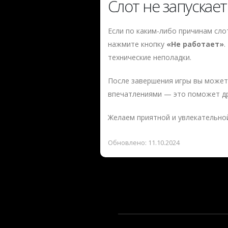
Слот не запускает
Если по каким-либо причинам сл
нажмите кнопку
«Не работает»
.
технические неполадки.
После завершения игры вы может
впечатлениями — это поможет др
Желаем приятной и увлекательной
Обновлено:
11.10.2024