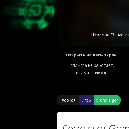
Нажимая "Запустит
Открыть на весь экран
Если игра не работает,
нажмите
сюда
Главная
Игры
Grand Tiger
Демо слот Gran