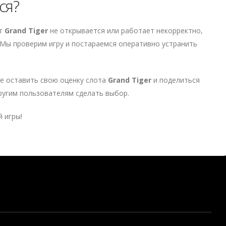
ся?
от
Grand Tiger
не открывается или работает некорректно,
 Мы проверим игру и постараемся оперативно устранить
е оставить свою оценку слота
Grand Tiger
и поделиться
угим пользователям сделать выбор.
 игры!