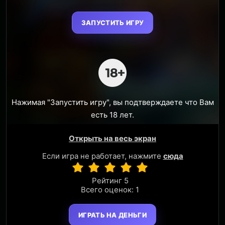
ЗАПУСТИТЬ ИГРУ
Нажимая "Запустить игру", вы подтверждаете что Вам
есть 18 лет.
Открыть на весь экран
Если игра не работает, нажмите
сюда
Рейтинг
5
Всего оценок:
1
ИГРАТЬ НА ДЕНЬГИ