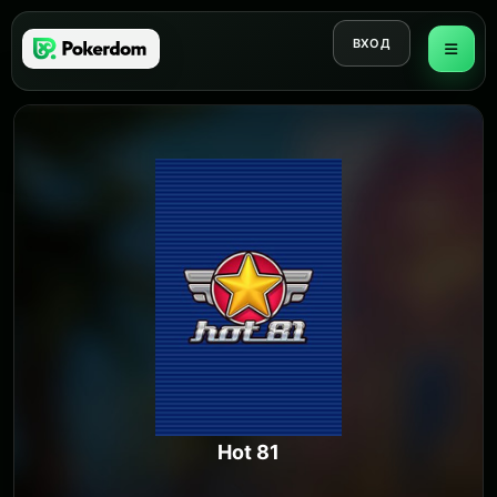
ВХОД
Hot 81