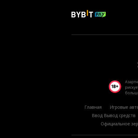
Азартн
рискуе
больше
Главная
Игровые авт
Ввод Вывод средств
Официальное зе