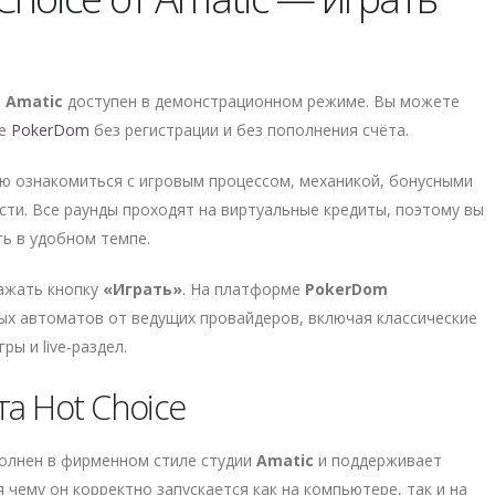
а
Amatic
доступен в демонстрационном режиме. Вы можете
те
PokerDom
без регистрации и без пополнения счёта.
ю ознакомиться с игровым процессом, механикой, бонусными
ти. Все раунды проходят на виртуальные кредиты, поэтому вы
ть в удобном темпе.
нажать кнопку
«Играть»
. На платформе
PokerDom
ых автоматов от ведущих провайдеров, включая классические
ры и live-раздел.
а Hot Choice
лнен в фирменном стиле студии
Amatic
и поддерживает
 чему он корректно запускается как на компьютере, так и на