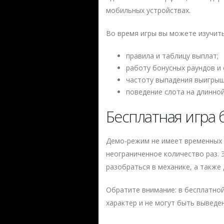
мобильных устройствах.
Во время игры вы можете изучить
правила и таблицу выплат;
работу бонусных раундов и
частоту выпадения выигрыш
поведение слота на длинной
Бесплатная игра 
Демо-режим не имеет временных 
неограниченное количество раз. 
разобраться в механике, а также
Обратите внимание: в бесплатно
характер и не могут быть выведе