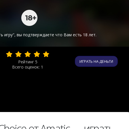
ь игру", вы подтверждаете что Вам есть 18 лет.
ИГРАТЬ НА ДЕНЬГИ
Рейтинг
5
Всего оценок:
1
Choice от Amatic — играть