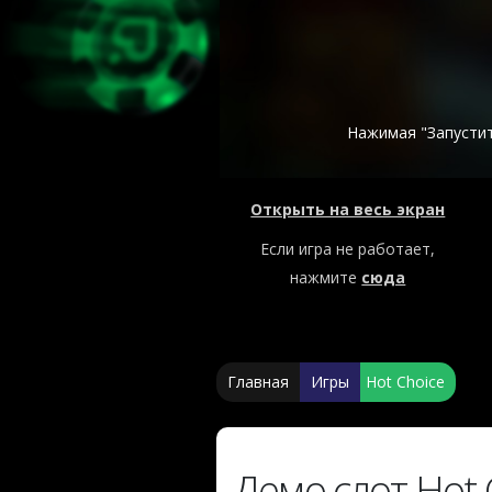
Нажимая "Запустит
Открыть на весь экран
Если игра не работает,
нажмите
сюда
Главная
Игры
Hot Choice
Демо слот Hot 