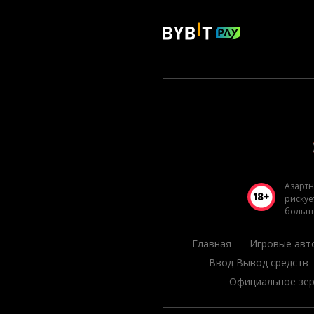
Азартн
рискуе
больше
Главная
Игровые авт
Ввод Вывод средств
Официальное зе