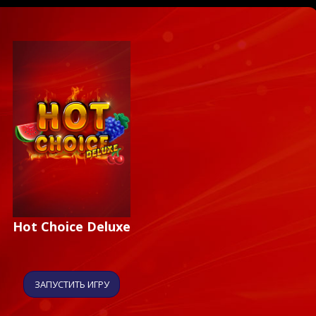
Hot Choice Deluxe
ЗАПУСТИТЬ ИГРУ