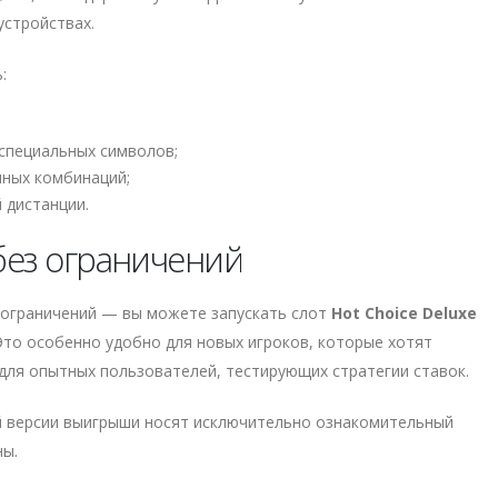
устройствах.
:
 специальных символов;
ных комбинаций;
 дистанции.
без ограничений
ограничений — вы можете запускать слот
Hot Choice Deluxe
Это особенно удобно для новых игроков, которые хотят
 для опытных пользователей, тестирующих стратегии ставок.
й версии выигрыши носят исключительно ознакомительный
ны.