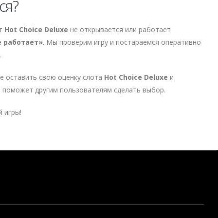
ся?
от
Hot Choice Deluxe
не открывается или работает
е работает»
. Мы проверим игру и постараемся оперативно
.
е оставить свою оценку слота
Hot Choice Deluxe
и
 поможет другим пользователям сделать выбор.
 игры!