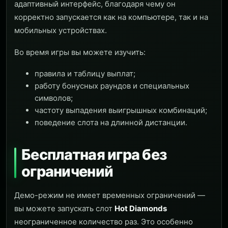
адаптивный интерфейс, благодаря чему он
корректно запускается как на компьютере, так и на
мобильных устройствах.
Во время игры вы можете изучить:
правила и таблицу выплат;
работу бонусных раундов и специальных
символов;
частоту выпадения выигрышных комбинаций;
поведение слота на длинной дистанции.
Бесплатная игра без
ограничений
Демо-режим не имеет временных ограничений —
вы можете запускать слот
Hot Diamonds
неограниченное количество раз. Это особенно