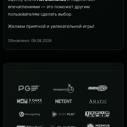
впечатлениями — это поможет другим
пользователям сделать выбор.
Желаем приятной и увлекательной игры!
Обновлено:
09.08.2026